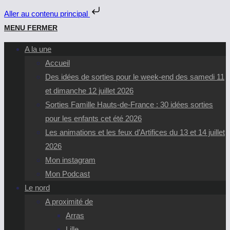
Aller au contenu principal
Skip
MENU
FERMER
to
A la une
content
Accueil
Des idées de sorties pour le week-end des samedi 11
et dimanche 12 juillet 2026
Sorties Famille Hauts-de-France : 30 idées sorties
pour les enfants cet été 2026
Les animations et les feux d’Artifices du 13 et 14 juillet
2026
Mon instagram
Mon Podcast
Le nord
A proximité de
Arras
Lille