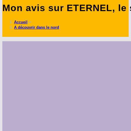
Mon avis sur ETERNEL, le 
ce
site
Accueil
->
A découvrir dans le nord