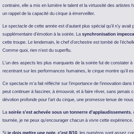
contraire, elle a mis en lumière le talent et la virtuosité des artiste
un rappel de la capacité du cirque à émerveiller.
Le spectacle de cette année est d'autant plus spécial qu'il n'y avai
supplémentaire d'émotion à la soirée. La
synchronisation impeccabl
cette troupe. Le lendemain, le chef d'orchestre est tombé de l'échell
Comme quoi, rien n'est du superflu.
L'un des aspects les plus marquants de la soirée fut de constater à 
recentrant sur les performances humaines, le cirque montre qu'il est
Ce spectacle m'a fait réfléchir sur l'importance de l'innovation dans
peut continuer à fasciner, à émouvoir, et à faire rêver, sans jamai
dévotion profonde pour l'art du cirque, une promesse tenue de nous 
La
soirée s'est achevée sous un tonnerre d'applaudissements
,
tournée, je ne peux qu'encourager chacun à vivre cette expérience. C'e
Si
je dois mettre une note, c'est 8/10
, les numéros sont assez con