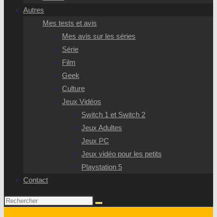
Autres
Mes tests et avis
Mes avis sur les séries
Série
Film
Geek
Culture
Jeux Vidéos
Switch 1 et Switch 2
Jeux Adultes
Jeux PC
Jeux vidéo pour les petits
Playstation 5
Contact
Rechercher
sur