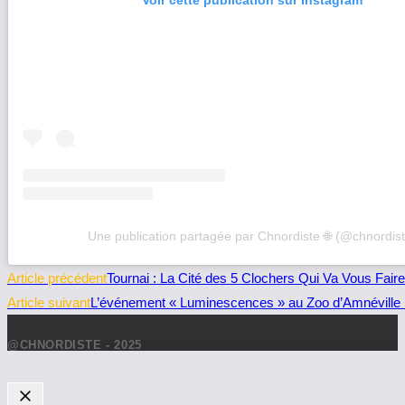
Une publication partagée par Chnordiste 🌐 (@chnordist
Read
Article précédent
Tournai : La Cité des 5 Clochers Qui Va Vous Faire
more
Article suivant
L’événement « Luminescences » au Zoo d’Amnéville : 
articles
@CHNORDISTE - 2025