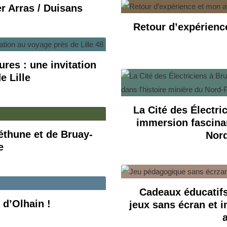
er Arras / Duisans
Retour d’expérience
ures : une invitation
e Lille
La Cité des Électri
immersion fascinan
Béthune et de Bruay-
Nord
e
Cadeaux éducatifs
 d’Olhain !
jeux sans écran et i