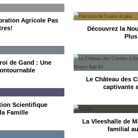
bration Agricole Pas
res!
Découvrez la Nou
Plus
roi de Gand : Une
contournable
Le Château des C
captivante
ion Scientifique
la Famille
La Vleeshalle de Ma
familial a