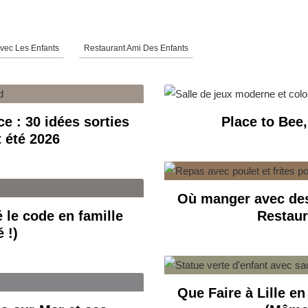
vec Les Enfants
Restaurant Ami Des Enfants
e : 30 idées sorties
Place to Bee
t été 2026
Où manger avec des
 le code en famille
Restaur
 !)
Que Faire à Lille en