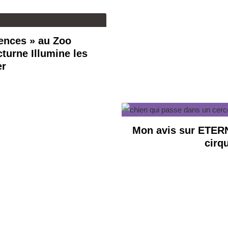
ences » au Zoo
turne Illumine les
er
Mon avis sur ETERN
cirq