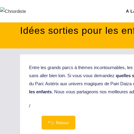
contenu
principal
A L
Idées sorties pour les en
Entre les grands parcs à thèmes incontournables, les m
sans aller bien loin. Si vous vous demandez
quelles s
du Parc Astérix aux univers magiques de Pairi Daiza o
les enfants
. Nous vous partageons nos meilleures adr
/
Retour