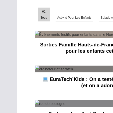
61
Tous
Activité Pour Les Enfants
Balade A
Sorties Famille Hauts-de-Franc
pour les enfants ce
EuraTech’Kids : On a testé
(et on a adoré