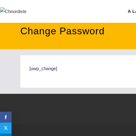
contenu
principal
A L
Change Password
[uwp_change]