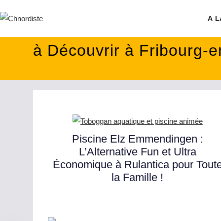
contenu
principal
A L
à Découvrir à Fribourg-e
Piscine Elz Emmendingen :
L’Alternative Fun et Ultra
Économique à Rulantica pour Tout
la Famille !