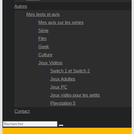
Autres
Mes tests et avis
Mes avis sur les séries
Série
Film
Geek
Culture
Jeux Vidéos
Switch 1 et Switch 2
Jeux Adultes
Jeux PC
Jeux vidéo pour les petits
Playstation 5
Contact
Rechercher
sur