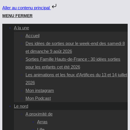
Aller au contenu principal
Skip
MENU
FERMER
to
A la une
content
Accueil
Des idées de sorties pour le week-end des samedi 8
et dimanche 9 août 2026
Sorties Famille Hauts-de-France : 30 idées sorties
pour les enfants cet été 2026
Les animations et les feux d’Artifices du 13 et 14 juillet
2026
Mon instagram
Mon Podcast
Le nord
A proximité de
Arras
Lille