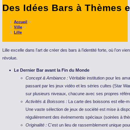
Des Idées Bars à Thèmes e
ce
site
Accueil
->
Ville
->
Lille
Lille excelle dans l'art de créer des bars à l'identité forte, où l'on 
révolue.
Le Dernier Bar avant la Fin du Monde
Concept & Ambiance :
Véritable institution pour les ama
passant par les jeux vidéo et les séries cultes (Star W
sur plusieurs niveaux, chacune avec ses propres référ
Activités & Boissons :
La carte des boissons est elle-m
Une vaste sélection de jeux de société est mise à dis
régulièrement des événements spéciaux (soirées à thèm
Originalité :
C'est un lieu de rassemblement unique pour