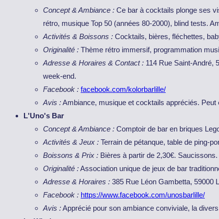
Concept & Ambiance :
Ce bar à cocktails plonge ses v
rétro, musique Top 50 (années 80-2000), blind tests. Am
Activités & Boissons :
Cocktails, bières, fléchettes, ba
Originalité :
Thème rétro immersif, programmation music
Adresse & Horaires & Contact :
114 Rue Saint-André, 59
week-end.
Facebook :
facebook.com/kolorbarlille/
Avis :
Ambiance, musique et cocktails appréciés. Peut êt
L'Uno's Bar
Concept & Ambiance :
Comptoir de bar en briques Lego, 
Activités & Jeux :
Terrain de pétanque, table de ping-po
Boissons & Prix :
Bières à partir de 2,30€. Saucissons.
Originalité :
Association unique de jeux de bar tradition
Adresse & Horaires :
385 Rue Léon Gambetta, 59000 Li
Facebook :
https://www.facebook.com/unosbarlille/
Avis :
Apprécié pour son ambiance conviviale, la diversit