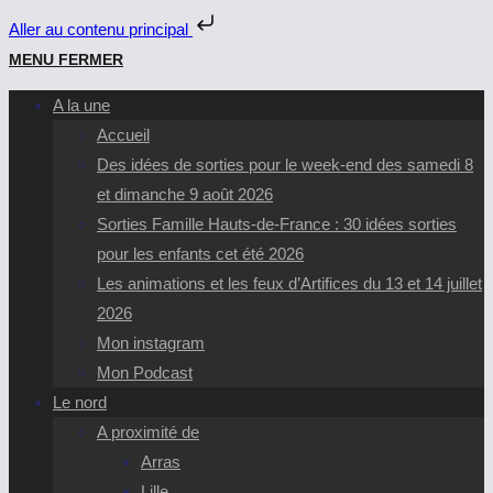
Aller au contenu principal
Skip
MENU
FERMER
to
A la une
content
Accueil
Des idées de sorties pour le week-end des samedi 8
et dimanche 9 août 2026
Sorties Famille Hauts-de-France : 30 idées sorties
pour les enfants cet été 2026
Les animations et les feux d’Artifices du 13 et 14 juillet
2026
Mon instagram
Mon Podcast
Le nord
A proximité de
Arras
Lille