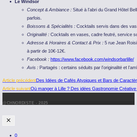
Le Windsor
Concept & Ambiance :
Situé à l'abri du Grand Hôtel Bel
parfois.
Boissons & Spécialités :
Cocktails servis dans des vases
Originalité :
Cocktails en vases, cadre feutré, service s
Adresse & Horaires & Contact & Prix :
5 rue Jean Roisi
à partir de 10€-12€.
Facebook :
https://www.facebook.com/windsorbarlille/
Avis :
Partagés : certains séduits par l'originalité et l'am
Read
Article précédent
Des Idées de Cafés Atypiques et Bars de Caractère
more
Article suivant
Où manger à Lille ? Des idées Gastronomie Créative e
articles
@CHNORDISTE - 2025
0