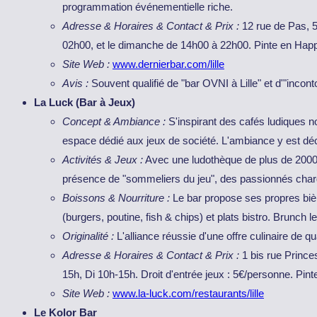
programmation événementielle riche.
Adresse & Horaires & Contact & Prix :
12 rue de Pas, 59
02h00, et le dimanche de 14h00 à 22h00. Pinte en Happ
Site Web :
www.dernierbar.com/lille
Avis :
Souvent qualifié de "bar OVNI à Lille" et d'"incon
La Luck (Bar à Jeux)
Concept & Ambiance :
S'inspirant des cafés ludiques n
espace dédié aux jeux de société. L'ambiance y est dé
Activités & Jeux :
Avec une ludothèque de plus de 2000 
présence de "sommeliers du jeu", des passionnés chargés
Boissons & Nourriture :
Le bar propose ses propres bièr
(burgers, poutine, fish & chips) et plats bistro. Brunch 
Originalité :
L'alliance réussie d'une offre culinaire de qu
Adresse & Horaires & Contact & Prix :
1 bis rue Prince
15h, Di 10h-15h. Droit d'entrée jeux : 5€/personne. Pint
Site Web :
www.la-luck.com/restaurants/lille
Le Kolor Bar