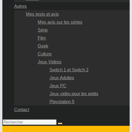
Autres
Mes tests et avis
Mes avis sur les séries
Série
Film
Geek
Culture
Jeux Vidéos
Switch 1 et Switch 2
Jeux Adultes
Jeux PC
Jeux vidéo pour les petits
Playstation 5
Contact
Rechercher
sur