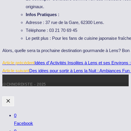
originaux.
Infos Pratiques :
Adresse : 37 rue de la Gare, 62300 Lens.
Téléphone : 03 21 70 69 45
Le petit plus : Pour les fans de cuisine japonaise fraîc
Alors, quelle sera ta prochaine destination gourmande à Lens? Bon 
Read
Article précédent
Idées d’ Activités Insolites à Lens et ses Environs : 
more
Article suivant
Des idées pour sortir à Lens la Nuit : Ambiances Fun e
articles
@CHNORDISTE - 2025
0
Facebook