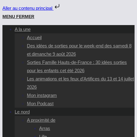
Aller au contenu principal
Skip
MENU
FERMER
to
A la une
content
Accueil
Des idées de sorties pour le week-end des samedi 8
et dimanche 9 août 2026
Sorties Famille Hauts-de-France : 30 idées sorties
pour les enfants cet été 2026
Les animations et les feux d’Artifices du 13 et 14 juillet
2026
Mon instagram
Mon Podcast
Le nord
A proximité de
Arras
Lille