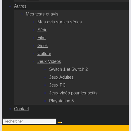
Autres
Mes tests et avis
Mes avis sur les séries
Série
Film
Geek
Culture
Jeux Vidéos
Switch 1 et Switch 2
Jeux Adultes
Jeux PC
Jeux vidéo pour les petits
Playstation 5
Contact
Rechercher
sur