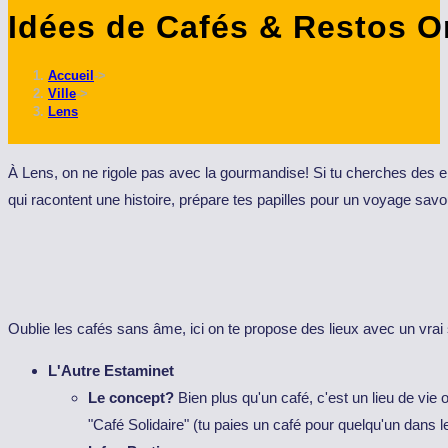
Idées de Cafés & Restos Ori
ce
site
Accueil
->
Ville
->
Lens
À Lens, on ne rigole pas avec la gourmandise! Si tu cherches des en
qui racontent une histoire, prépare tes papilles pour un voyage savou
Oublie les cafés sans âme, ici on te propose des lieux avec un vrai
L'Autre Estaminet
Le concept?
Bien plus qu'un café, c'est un lieu de vie 
"Café Solidaire" (tu paies un café pour quelqu'un dans l