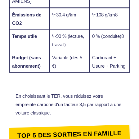
AMIENS)
Émissions de
\~30.4 g/km
\~108 g/km8
CO2
Temps utile
\~90 % (lecture,
0 % (conduite)8
travail)
Budget (sans
Variable (dès 5
Carburant +
abonnement)
€)
Usure + Parking
En choisissant le TER, vous réduisez votre
empreinte carbone d'un facteur 3,5 par rapport à une
voiture classique.
TOP 5 DES SORTIES EN FAMILLE