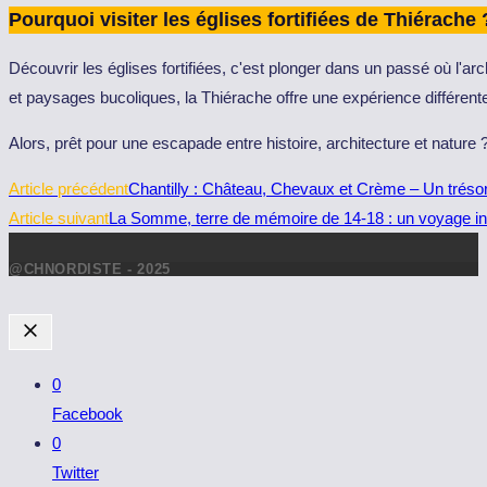
Pourquoi visiter les églises fortifiées de Thiérache 
Découvrir les églises fortifiées, c'est plonger dans un passé où l'ar
et paysages bucoliques, la Thiérache offre une expérience différente,
Alors, prêt pour une escapade entre histoire, architecture et nature 
Read
Article précédent
Chantilly : Château, Chevaux et Crème – Un tréso
more
Article suivant
La Somme, terre de mémoire de 14-18 : un voyage in
articles
@CHNORDISTE - 2025
0
Facebook
0
Twitter