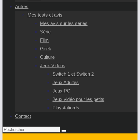
Autres
Mes tests et avis
Mes avis sur les séries
Série
Film
Geek
Culture
Jeux Vidéos
Switch 1 et Switch 2
Jeux Adultes
Jeux PC
Jeux vidéo pour les petits
Playstation 5
Contact
Rechercher
sur