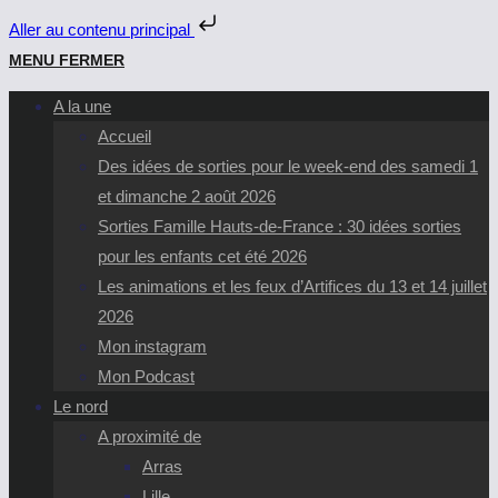
Aller au contenu principal
Skip
MENU
FERMER
to
A la une
content
Accueil
Des idées de sorties pour le week-end des samedi 1
et dimanche 2 août 2026
Sorties Famille Hauts-de-France : 30 idées sorties
pour les enfants cet été 2026
Les animations et les feux d’Artifices du 13 et 14 juillet
2026
Mon instagram
Mon Podcast
Le nord
A proximité de
Arras
Lille