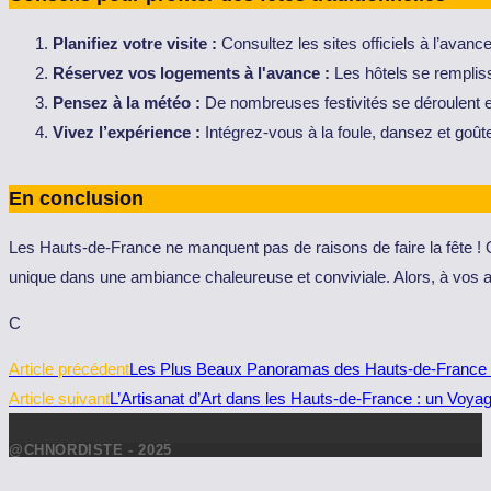
Planifiez votre visite :
Consultez les sites officiels à l’avanc
Réservez vos logements à l'avance :
Les hôtels se rempliss
Pensez à la météo :
De nombreuses festivités se déroulent e
Vivez l’expérience :
Intégrez-vous à la foule, dansez et goûte
En conclusion
Les Hauts-de-France ne manquent pas de raisons de faire la fête ! 
unique dans une ambiance chaleureuse et conviviale. Alors, à vos age
C
Read
Article précédent
Les Plus Beaux Panoramas des Hauts-de-France : 
more
Article suivant
L’Artisanat d’Art dans les Hauts-de-France : un Voya
articles
@CHNORDISTE - 2025