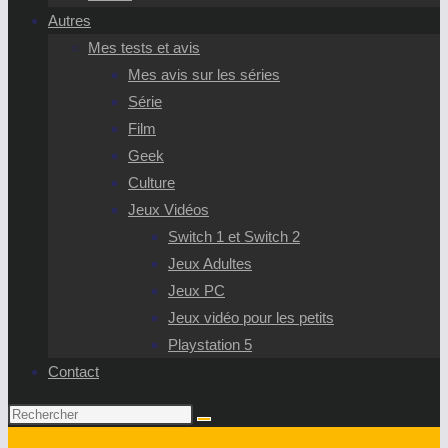
Autres
Mes tests et avis
Mes avis sur les séries
Série
Film
Geek
Culture
Jeux Vidéos
Switch 1 et Switch 2
Jeux Adultes
Jeux PC
Jeux vidéo pour les petits
Playstation 5
Contact
Rechercher
sur