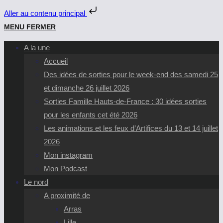
Aller au contenu principal
Skip
MENU
FERMER
to
A la une
content
Accueil
Des idées de sorties pour le week-end des samedi 25
et dimanche 26 juillet 2026
Sorties Famille Hauts-de-France : 30 idées sorties
pour les enfants cet été 2026
Les animations et les feux d’Artifices du 13 et 14 juillet
2026
Mon instagram
Mon Podcast
Le nord
A proximité de
Arras
Lille