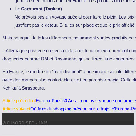
généralement moins cher en France. Les produits bio et les a
Le Carburant (Tanken)
Ne prévois pas un voyage spécial pour faire le plein. Les prix
justifient pas le détour. Si tu es sur place et que le prix affi
Mais pourquoi de telles différences, notamment sur les produits de d
L'Allemagne possède un secteur de la distribution extrêmement compé
drogueries comme DM et Rossmann, qui se livrent une concurrence f
En France, le modèle du "hard discount" a une image sociale différ
avec des marges plus confortables, soit en parapharmacie. Cette di
Kehl qu'à Strasbourg.
Read
Article précédent
Europa-Park 50 Ans : mon avis sur une nocturne ent
more
Article suivant
Où faire du shopping prés ou sur le trajet d’Europa-P
articles
@CHNORDISTE - 2025