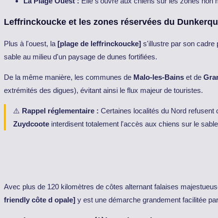
La Plage Ouest :
Elle s'ouvre aux chiens sur les zones non m
Leffrinckoucke et les zones réservées du Dunkerqu
Plus à l'ouest, la
[plage de leffrinckoucke]
s'illustre par son cadre
sable au milieu d'un paysage de dunes fortifiées.
De la même manière, les communes de
Malo-les-Bains
et de
Gran
extrémités des digues), évitant ainsi le flux majeur de touristes.
⚠️
Rappel réglementaire :
Certaines localités du Nord refusent
Zuydcoote
interdisent totalement l'accès aux chiens sur le sable
Avec plus de 120 kilomètres de côtes alternant falaises majestueus
friendly côte d opale]
y est une démarche grandement facilitée par l