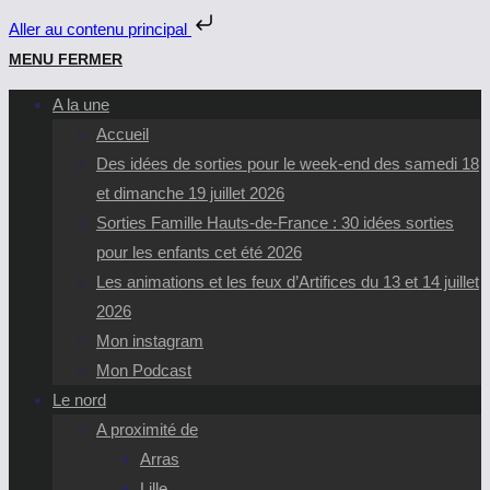
Aller au contenu principal
Skip
MENU
FERMER
to
A la une
content
Accueil
Des idées de sorties pour le week-end des samedi 18
et dimanche 19 juillet 2026
Sorties Famille Hauts-de-France : 30 idées sorties
pour les enfants cet été 2026
Les animations et les feux d’Artifices du 13 et 14 juillet
2026
Mon instagram
Mon Podcast
Le nord
A proximité de
Arras
Lille