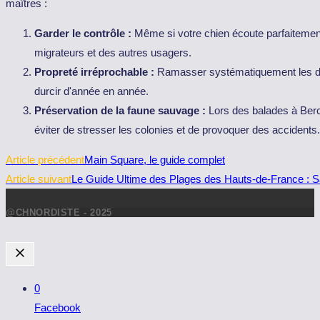
maîtres :
Garder le contrôle :
Même si votre chien écoute parfaitement le
migrateurs et des autres usagers.
Propreté irréprochable :
Ramasser systématiquement les déje
durcir d'année en année.
Préservation de la faune sauvage :
Lors des balades à Berc
éviter de stresser les colonies et de provoquer des accidents.
Read
Article précédent
Main Square, le guide complet
more
Article suivant
Le Guide Ultime des Plages des Hauts-de-France : Sab
articles
@CHNORDISTE - 2025
0
Facebook