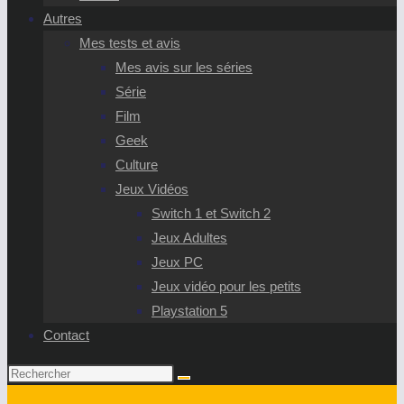
Autres
Mes tests et avis
Mes avis sur les séries
Série
Film
Geek
Culture
Jeux Vidéos
Switch 1 et Switch 2
Jeux Adultes
Jeux PC
Jeux vidéo pour les petits
Playstation 5
Contact
Rechercher
sur