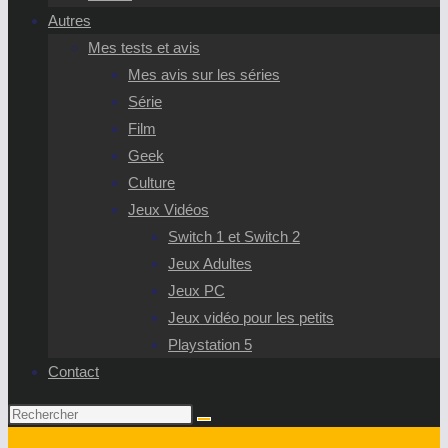
Autres
Mes tests et avis
Mes avis sur les séries
Série
Film
Geek
Culture
Jeux Vidéos
Switch 1 et Switch 2
Jeux Adultes
Jeux PC
Jeux vidéo pour les petits
Playstation 5
Contact
Rechercher
sur