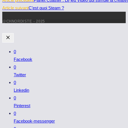
Article précédent
Planet Coaster : Le jeu Vidéo qui stimule la créativ
more
Article suivant
C’est quoi Steam ?
articles
@CHNORDISTE - 2025
0
Facebook
0
Twitter
0
Linkedin
0
Pinterest
0
Facebook-messenger