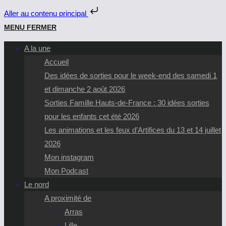
Aller au contenu principal
Skip
MENU
FERMER
to
A la une
content
Accueil
Des idées de sorties pour le week-end des samedi 1
et dimanche 2 août 2026
Sorties Famille Hauts-de-France : 30 idées sorties
pour les enfants cet été 2026
Les animations et les feux d’Artifices du 13 et 14 juillet
2026
Mon instagram
Mon Podcast
Le nord
A proximité de
Arras
Lille