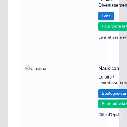
Divertissemen
Lens
Pour toute la 
Lens et ses env
Nausicaa
Loisirs /
Divertissemen
Boulogne-sur
Pour toute la 
Côte d'Opale