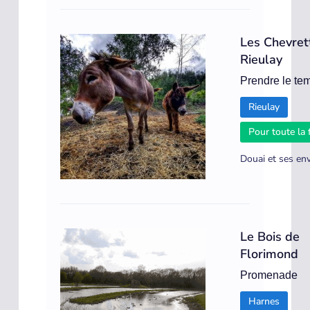
Les Chevret
Rieulay
Prendre le te
Rieulay
Pour toute la 
Douai et ses en
Le Bois de
Florimond
Promenade
Harnes