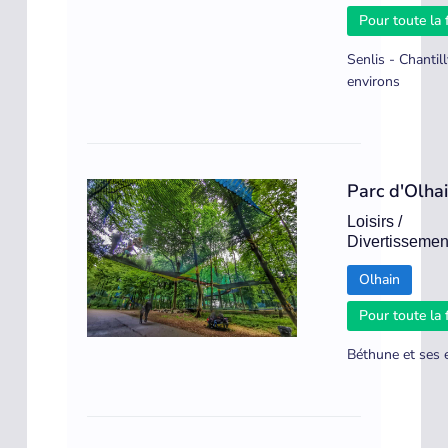
Pour toute la 
Senlis - Chantill
environs
Parc d'Olha
Loisirs /
Divertissemen
Olhain
Pour toute la 
Béthune et ses 