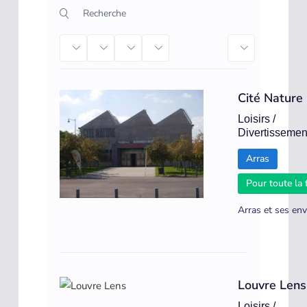
Secteur
Type de sortie
Gratuit
Pour toute famille
Ordre par dé
Cité Nature
Loisirs /
Divertissemen
Arras
Pour toute la 
Arras et ses env
Louvre Lens
Loisirs /