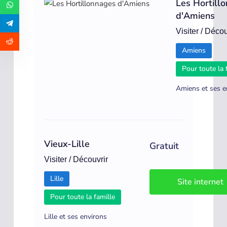
Les Hortill
d'Amiens
Visiter / Décou
Amiens
Pour toute la 
Amiens et ses e
Vieux-Lille
Gratuit
Visiter / Découvrir
Lille
Site internet
Pour toute la famille
Lille et ses environs