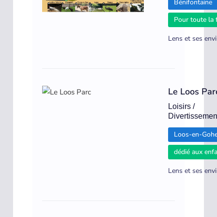
Bénifontaine
Pour toute la 
Lens et ses env
Le Loos Par
Loisirs /
Divertissemen
Loos-en-Gohe
dédié aux enf
Lens et ses env