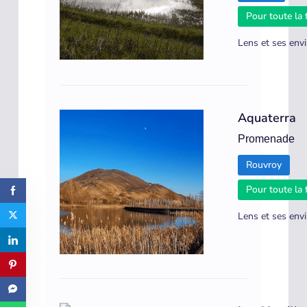
Pour toute la 
Lens et ses env
Aquaterra
Promenade
Rouvroy
Pour toute la 
Lens et ses env