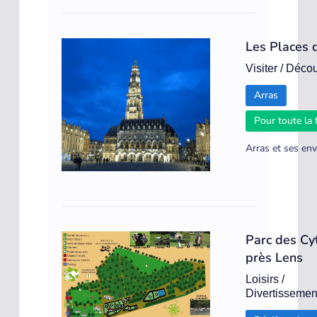
Les Places 
Visiter / Décou
Arras
Pour toute la 
Arras et ses env
Parc des Cy
près Lens
Loisirs /
Divertissemen