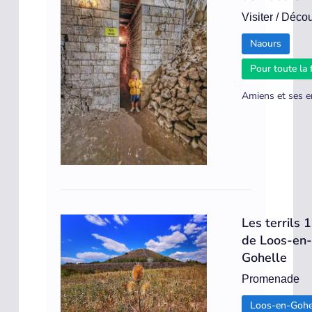
Visiter / Décou
Naours
Pour toute la 
Amiens et ses e
Les terrils 
de Loos-en
Gohelle
Promenade
Loos-en-Gohe