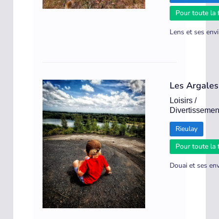
Pour toute la 
Lens et ses env
Les Argales
Loisirs /
Divertissemen
Rieulay
Pour toute la 
Douai et ses en