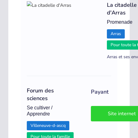
La citadelle
d'Arras
Promenade
Arras
Pour toute la 
Arras et ses env
Forum des
Payant
sciences
Se cultiver /
Site internet
Apprendre
Villeneuve-d-ascq
Pour toute la famille