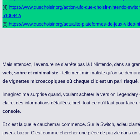
[4]
https://www.quechoisir.org/action-ufc-que-choisir-nintendo-swit
n106942/
[5]
https://www.quechoisir.org/actualite-plateformes-de-jeux-video-
Mais attendez, l'aventure ne s'arrête pas là ! Nintendo, dans sa gr
web, sobre et minimaliste
- tellement minimaliste qu'on se demand
de vignettes microscopiques où chaque clic est un pari risqué
.
Imaginez ma surprise quand, voulant acheter la version Legendary 
claire, des informations détaillées, bref, tout ce qu'il faut pour faire 
console
.
Et c'est là que le cauchemar commence. Sur la Switch, adieu clarté et
joyeux bazar. C'est comme chercher une pièce de puzzle dans un sac 