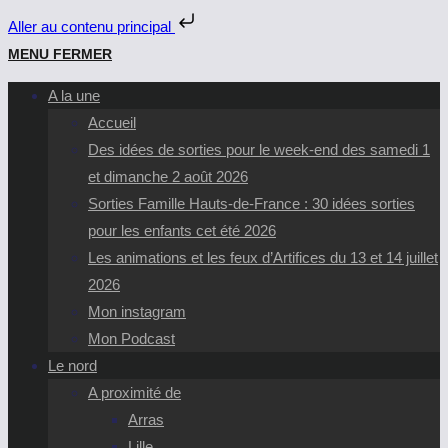
Aller au contenu principal
Skip
MENU
FERMER
to
A la une
content
Accueil
Des idées de sorties pour le week-end des samedi 1
et dimanche 2 août 2026
Sorties Famille Hauts-de-France : 30 idées sorties
pour les enfants cet été 2026
Les animations et les feux d’Artifices du 13 et 14 juillet
2026
Mon instagram
Mon Podcast
Le nord
A proximité de
Arras
Lille