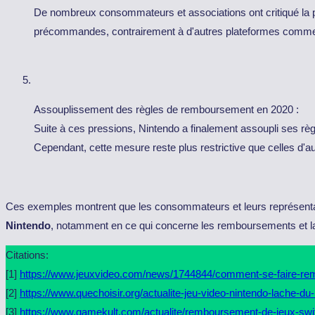
De nombreux consommateurs et associations ont critiqué la po
précommandes, contrairement à d'autres plateformes comme
Assouplissement des règles de remboursement en 2020 :
Suite à ces pressions, Nintendo a finalement assoupli ses règ
Cependant, cette mesure reste plus restrictive que celles d'a
Ces exemples montrent que les consommateurs et leurs représent
Nintendo
, notamment en ce qui concerne les remboursements et la
Citations:
[1]
https://www.jeuxvideo.com/news/1744844/comment-se-faire-rem
[2]
https://www.quechoisir.org/actualite-jeu-video-nintendo-lache
[3]
https://www.gamekult.com/actualite/remboursement-de-jeux-swit