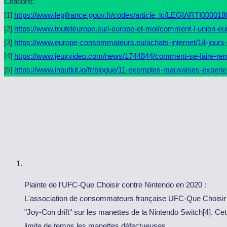
Citations:
[1]
https://www.legifrance.gouv.fr/codes/article_lc/LEGIARTI00001
[2]
https://www.touteleurope.eu/l-europe-et-moi/comment-l-union-e
[3]
https://www.europe-consommateurs.eu/achats-internet/14-jours
[4]
https://www.jeuxvideo.com/news/1744844/comment-se-faire-rem
[5]
https://www.inputkit.io/fr/blogue/11-exemples-mauvaises-experie
Plainte de l'UFC-Que Choisir contre Nintendo en 2020 :
L'association de consommateurs française UFC-Que Choisir
"Joy-Con drift" sur les manettes de la Nintendo Switch[4]. Ce
limite de temps les manettes défectueuses.