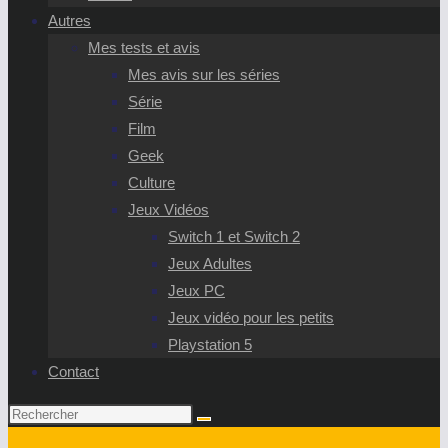
Autres
Mes tests et avis
Mes avis sur les séries
Série
Film
Geek
Culture
Jeux Vidéos
Switch 1 et Switch 2
Jeux Adultes
Jeux PC
Jeux vidéo pour les petits
Playstation 5
Contact
Rechercher
sur