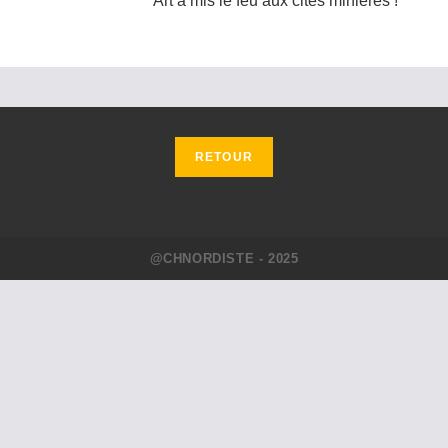
Art a mis le feu aux cités minières !
@CHNORDISTE - 2025