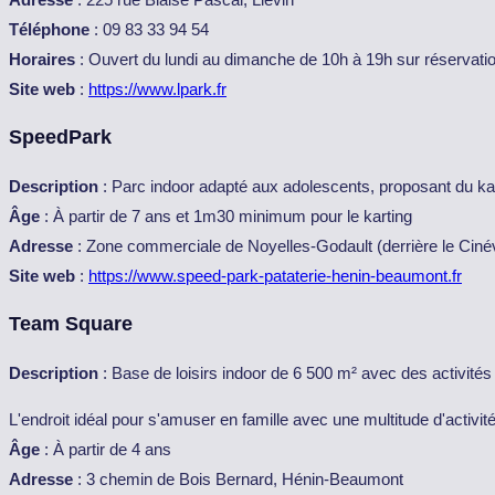
Téléphone
: 09 83 33 94 54
Horaires
: Ouvert du lundi au dimanche de 10h à 19h sur réservati
Site web
:
https://www.lpark.fr
SpeedPark
Description
: Parc indoor adapté aux adolescents, proposant du kart
Âge
: À partir de 7 ans et 1m30 minimum pour le karting
Adresse
: Zone commerciale de Noyelles-Godault (derrière le Cinév
Site web
:
https://www.speed-park-pataterie-henin-beaumont.fr
Team Square
Description
: Base de loisirs indoor de 6 500 m² avec des activités 
L'endroit idéal pour s'amuser en famille avec une multitude d'activit
Âge
: À partir de 4 ans
Adresse
: 3 chemin de Bois Bernard, Hénin-Beaumont