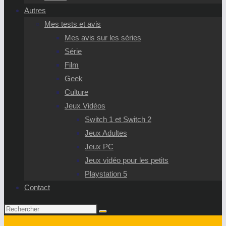
Autres
Mes tests et avis
Mes avis sur les séries
Série
Film
Geek
Culture
Jeux Vidéos
Switch 1 et Switch 2
Jeux Adultes
Jeux PC
Jeux vidéo pour les petits
Playstation 5
Contact
Rechercher
sur