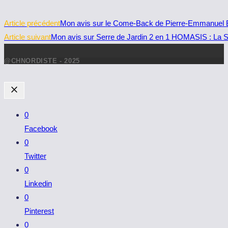
Read
Article précédent
Mon avis sur le Come-Back de Pierre-Emmanuel 
more
Article suivant
Mon avis sur Serre de Jardin 2 en 1 HOMASIS : La So
articles
@CHNORDISTE - 2025
0
Facebook
0
Twitter
0
Linkedin
0
Pinterest
0