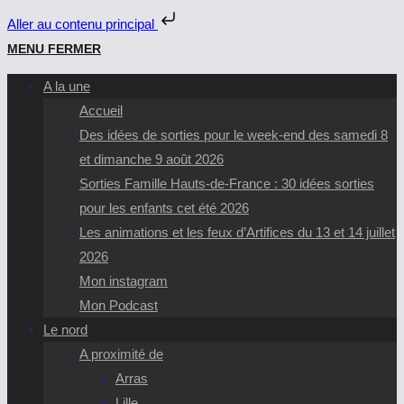
Aller au contenu principal
Skip
MENU
FERMER
to
A la une
content
Accueil
Des idées de sorties pour le week-end des samedi 8
et dimanche 9 août 2026
Sorties Famille Hauts-de-France : 30 idées sorties
pour les enfants cet été 2026
Les animations et les feux d’Artifices du 13 et 14 juillet
2026
Mon instagram
Mon Podcast
Le nord
A proximité de
Arras
Lille