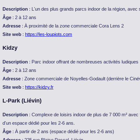
Description
: L'un des plus grands parcs indoor de la région, avec 
Âge
: 2 à 12 ans
Adresse
: À proximité de la zone commerciale Cora Lens 2
Site web
:
https://les-loupiots.com
Kidzy
Description
: Parc indoor offrant de nombreuses activités ludiques 
Âge
: 2 à 12 ans
Adresse
: Zone commerciale de Noyelles-Godault (derrière le Cinév
Site web
:
https://kidzy.fr
L-Park (Liévin)
Description
: Complexe de loisirs indoor de plus de 7 000 m² avec t
d'un espace dédié pour les 2-6 ans.
Âge
: À partir de 2 ans (espace dédié pour les 2-6 ans)
Adresse
: 225 rue Blaise Pascal, Liévin