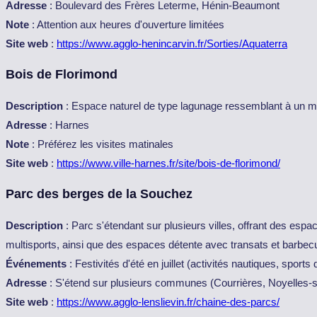
Adresse
: Boulevard des Frères Leterme, Hénin-Beaumont
Note
: Attention aux heures d'ouverture limitées
Site web
:
https://www.agglo-henincarvin.fr/Sorties/Aquaterra
Bois de Florimond
Description
: Espace naturel de type lagunage ressemblant à un mara
Adresse
: Harnes
Note
: Préférez les visites matinales
Site web
:
https://www.ville-harnes.fr/site/bois-de-florimond/
Parc des berges de la Souchez
Description
: Parc s'étendant sur plusieurs villes, offrant des espac
multisports, ainsi que des espaces détente avec transats et barbecu
Événements
: Festivités d'été en juillet (activités nautiques, sport
Adresse
: S'étend sur plusieurs communes (Courrières, Noyelles-
Site web
:
https://www.agglo-lenslievin.fr/chaine-des-parcs/