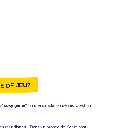
E DE JEU?
n
"cosy game"
ou une simulation de vie. C’est un
resseur disparu. Dans un monde de Kanto post-