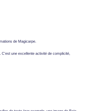
nimations de Magicarpe.
s. C'est une excellente activité de complicité,
bulles de texte (par exemple, une image de Baie