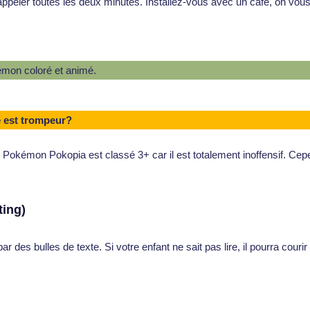
appeler toutes les deux minutes. Installez-vous avec un café, on vous
e est trompeur?
. Pokémon Pokopia est classé 3+ car il est totalement inoffensif. Ce
ting)
r des bulles de texte. Si votre enfant ne sait pas lire, il pourra courir