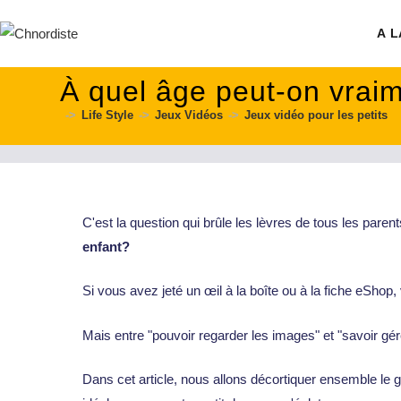
contenu
principal
A L
À quel âge peut-on vrai
->
Life Style
->
Jeux Vidéos
->
Jeux vidéo pour les petits
C'est la question qui brûle les lèvres de tous les par
enfant?
Si vous avez jeté un œil à la boîte ou à la fiche eShop
Mais entre "pouvoir regarder les images" et "savoir g
Dans cet article, nous allons décortiquer ensemble le g