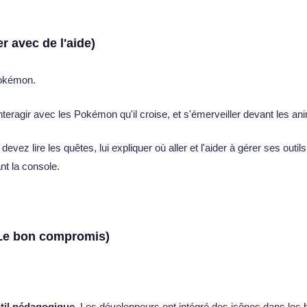
r avec de l'aide)
 Pokémon.
teragir avec les Pokémon qu'il croise, et s'émerveiller devant les a
evez lire les quêtes, lui expliquer où aller et l'aider à gérer ses outil
nt la console.
(Le bon compromis)
util pédagogique
. Les développeurs ont intégré des icônes dans les 