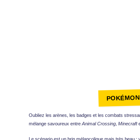
POKÉMON 
Oubliez les arènes, les badges et les combats stress
mélange savoureux entre
Animal Crossing
,
Minecraft
Le scénario est un brin mélancolique mais très beau :