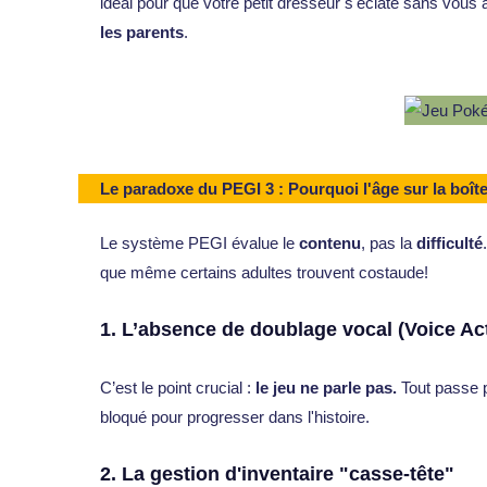
idéal pour que votre petit dresseur s'éclate sans vous 
les parents
.
Le paradoxe du PEGI 3 : Pourquoi l'âge sur la boît
Le système PEGI évalue le
contenu
, pas la
difficulté
que même certains adultes trouvent costaude!
1. L’absence de doublage vocal (Voice Ac
C’est le point crucial :
le jeu ne parle pas.
Tout passe pa
bloqué pour progresser dans l'histoire.
2. La gestion d'inventaire "casse-tête"