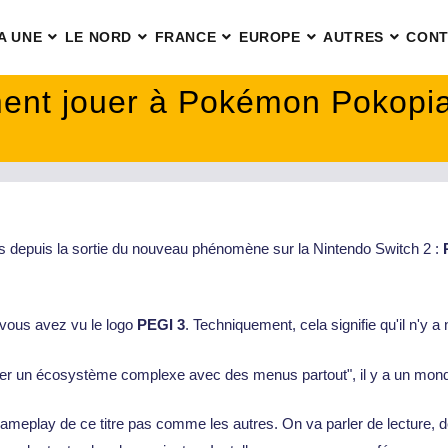
A UNE
LE NORD
FRANCE
EUROPE
AUTRES
CONT
ment jouer à Pokémon Pokopi
ents depuis la sortie du nouveau phénomène sur la Nintendo Switch 2 :
, vous avez vu le logo
PEGI 3
. Techniquement, cela signifie qu'il n'y a
érer un écosystème complexe avec des menus partout", il y a un mon
ameplay de ce titre pas comme les autres. On va parler de lecture, de g