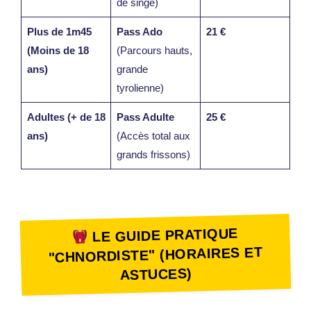
de singe)
Plus de 1m45
Pass Ado
21 €
(Moins de 18
(Parcours hauts,
ans)
grande
tyrolienne)
Adultes (+ de 18
Pass Adulte
25 €
ans)
(Accès total aux
grands frissons)
LE GUIDE PRATIQUE
"CHNORDISTE" (HORAIRES ET
ASTUCES)