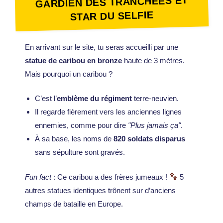
GARDIEN DES TRANCHÉES ET
STAR DU SELFIE
En arrivant sur le site, tu seras accueilli par une
statue de caribou en bronze
haute de 3 mètres.
Mais pourquoi un caribou ?
C’est l’
emblème du régiment
terre-neuvien.
Il regarde fièrement vers les anciennes lignes
ennemies, comme pour dire
"Plus jamais ça"
.
À sa base, les noms de
820 soldats disparus
sans sépulture sont gravés.
Fun fact
: Ce caribou a des frères jumeaux !
5
autres statues identiques trônent sur d’anciens
champs de bataille en Europe.