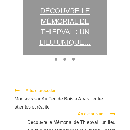
DÉCOUVRE LE
INE
MÉMORIAL DE
MO
LLE
THIEPVAL : UN
LIEU UNIQUE…
CO
Article précédent
Mon avis sur Au Feu de Bois à Arras : entre
attentes et réalité
Article suivant
Découvre le Mémorial de Thiepval : un lieu