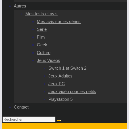
Autres
Mes tests et avis
Mes avis sur les séries
Série
Film
Geek
Culture
Jeux Vidéos
Switch 1 et Switch 2
Jeux Adultes
Jeux PC
Jeux vidéo pour les petits
Playstation 5
Contact
Rechercher
sur