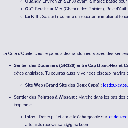
Quand?
Environ 2h à 2h30 avant la marée basse pour
Où?
Berck-sur-Mer (Chemin des Raisins), Baie d'Authi
Le Kiff :
Se sentir comme un reporter animalier et fond
La Côte d'Opale, c'est le paradis des randonneurs avec des sentiers 
Sentier des Douaniers (GR120) entre Cap Blanc-Nez et C
côtes anglaises. Tu pourras aussi y voir des oiseaux marins
Site Web (Grand Site des Deux Caps) :
lesdeuxcaps.
Sentier des Peintres à Wissant :
Marche dans les pas des art
inspirante.
Infos :
Descriptif et carte téléchargeable sur
lesdeuxcap
artethistoiredewissant@gmail.com.