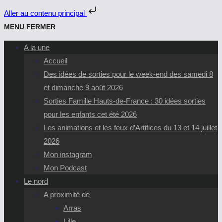
Aller au contenu principal
Skip
MENU
FERMER
to
A la une
content
Accueil
Des idées de sorties pour le week-end des samedi 8
et dimanche 9 août 2026
Sorties Famille Hauts-de-France : 30 idées sorties
pour les enfants cet été 2026
Les animations et les feux d’Artifices du 13 et 14 juillet
2026
Mon instagram
Mon Podcast
Le nord
A proximité de
Arras
Lille