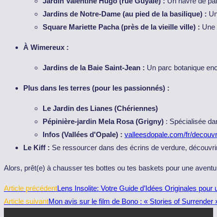
Jardin Valentine Hugo (rue Guyale) :
Un havre de pai
Jardins de Notre-Dame (au pied de la basilique) :
Un 
Square Mariette Pacha (près de la vieille ville) :
Une a
À Wimereux :
Jardins de la Baie Saint-Jean :
Un parc botanique ench
Plus dans les terres (pour les passionnés) :
Le Jardin des Lianes (Chériennes)
Pépinière-jardin Mela Rosa (Grigny)
: Spécialisée da
Infos (Vallées d'Opale) :
valleesdopale.com/fr/decouvri
Le Kiff :
Se ressourcer dans des écrins de verdure, découvrir 
Alors, prêt(e) à chausser tes bottes ou tes baskets pour une avent
Read
Article précédent
Lens Insolite: Votre Guide d’Idées Originales pour
more
Article suivant
Mon avis sur le film de Bono : « Stories of Surrender
articles