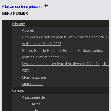
Aller au contenu principal
Skip
MENU
FERMER
to
A la une
content
Accueil
Des idées de sorties pour le week-end des samedi 8
et dimanche 9 août 2026
Sorties Famille Hauts-de-France : 30 idées sorties
pour les enfants cet été 2026
Les animations et les feux d’Artifices du 13 et 14 juillet
2026
Mon instagram
Mon Podcast
Le nord
A proximité de
Arras
Lille