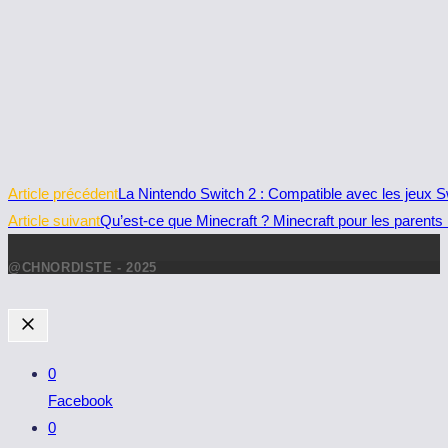
Read
Article précédent
La Nintendo Switch 2 : Compatible avec les jeux Swi
more
Article suivant
Qu’est-ce que Minecraft ? Minecraft pour les parents 
articles
@CHNORDISTE - 2025
0
Facebook
0