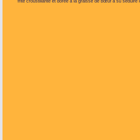
frite croustillante et dorée à la graisse de bœuf a su sédui