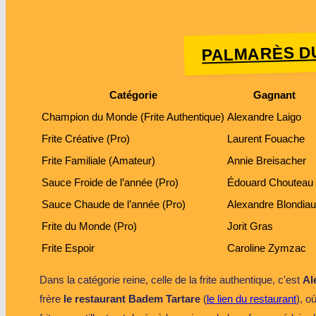
PALMARÈS DU
Catégorie
Gagnant
Champion du Monde (Frite Authentique)
Alexandre Laigo
Frite Créative (Pro)
Laurent Fouache
Frite Familiale (Amateur)
Annie Breisacher
Sauce Froide de l’année (Pro)
Édouard Chouteau
Sauce Chaude de l’année (Pro)
Alexandre Blondia
Frite du Monde (Pro)
Jorit Gras
Frite Espoir
Caroline Zymzac
Dans la catégorie reine, celle de la frite authentique, c'est
Al
frère
le restaurant Badem Tartare
(
le lien du restaurant
), o