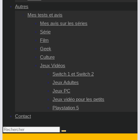
Autres
Mes tests et avis
Mes avis sur les séries
Série
Film
Geek
Culture
Jeux Vidéos
Switch 1 et Switch 2
Jeux Adultes
Jeux PC
Jeux vidéo pour les petits
Playstation 5
Contact
Rechercher
sur