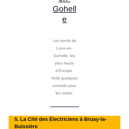
Gohell
e
Les terrils de
Loos-en-
Gohelle, les
plus hauts
d’Europe.
Voilà quelques
La Cité
conseils pour
des
les visiter.
Électric
iens à
5.
La Cité des Électriciens à Bruay-la-
Bruay-
Buissière