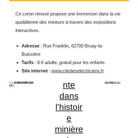
la-
Ce coron rénové propose une immersion dans la vie
Bussiè
quotidienne des mineurs à travers des expositions
re:
interactives.
Une
Adresse
: Rue Franklin, 62700 Bruay-la-
immers
Buissière
ion
Tarifs
: 8 € adulte, gratuit pour les enfants
Site internet
:
www.citedeselectriciens.fr
fascina
nte
dans
l’histoir
e
minière