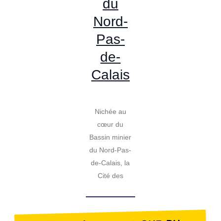
du
Nord-
Pas-
de-
Calais
Nichée au
cœur du
Bassin minier
du Nord-Pas-
de-Calais, la
Cité des
Électriciens
est un
véritable