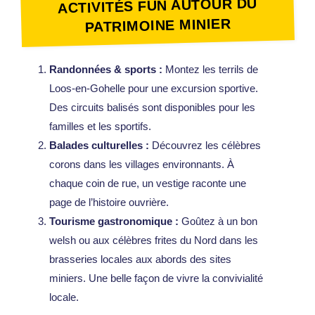
ACTIVITÉS FUN AUTOUR DU
trésor pour les
PATRIMOINE MINIER
passionnés
d’histoire et
les curieux de
Randonnées & sports :
Montez les terrils de
tous âges. Ce
Loos-en-Gohelle pour une excursion sportive.
site
Des circuits balisés sont disponibles pour les
exceptionnel,
familles et les sportifs.
inscrit au
Balades culturelles :
Découvrez les célèbres
patrimoine
corons dans les villages environnants. À
mondial de
chaque coin de rue, un vestige raconte une
l’UNESCO,
page de l’histoire ouvrière.
vous invite à
Tourisme gastronomique :
Goûtez à un bon
plonger
welsh ou aux célèbres frites du Nord dans les
dans…
brasseries locales aux abords des sites
miniers. Une belle façon de vivre la convivialité
locale.