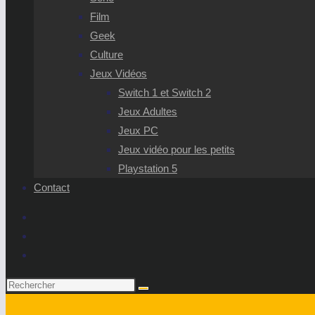
Film
Geek
Culture
Jeux Vidéos
Switch 1 et Switch 2
Jeux Adultes
Jeux PC
Jeux vidéo pour les petits
Playstation 5
Contact
Rechercher
sur