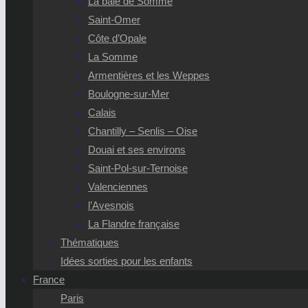
La baie de Somme
Saint-Omer
Côte d’Opale
La Somme
Armentières et les Weppes
Boulogne-sur-Mer
Calais
Chantilly – Senlis – Oise
Douai et ses environs
Saint-Pol-sur-Ternoise
Valenciennes
l’Avesnois
La Flandre française
Thématiques
Idées sorties pour les enfants
France
Paris