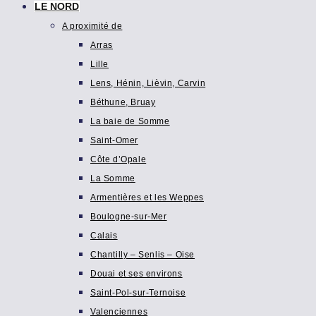
LE NORD
A proximité de
Arras
Lille
Lens, Hénin, Lièvin, Carvin
Béthune, Bruay
La baie de Somme
Saint-Omer
Côte d’Opale
La Somme
Armentières et les Weppes
Boulogne-sur-Mer
Calais
Chantilly – Senlis – Oise
Douai et ses environs
Saint-Pol-sur-Ternoise
Valenciennes