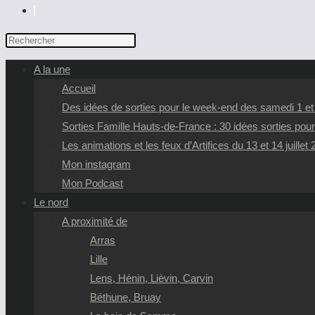
TOGGLE
WEBSITE
Press
SEARCH
Escape
A la une
to
Accueil
close
Des idées de sorties pour le week-end des samedi 1 e
the
Sorties Famille Hauts-de-France : 30 idées sorties pour
search
Les animations et les feux d’Artifices du 13 et 14 juillet
panel.
Mon instagram
Mon Podcast
Le nord
A proximité de
Arras
Lille
Lens, Hénin, Lièvin, Carvin
Béthune, Bruay