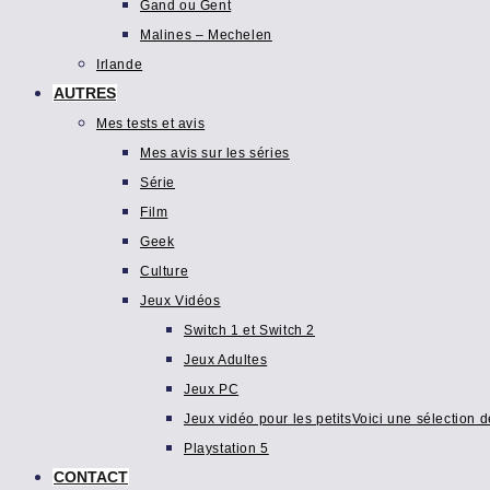
Gand ou Gent
Malines – Mechelen
Irlande
AUTRES
Mes tests et avis
Mes avis sur les séries
Série
Film
Geek
Culture
Jeux Vidéos
Switch 1 et Switch 2
Jeux Adultes
Jeux PC
Jeux vidéo pour les petits
Voici une sélection d
Playstation 5
CONTACT