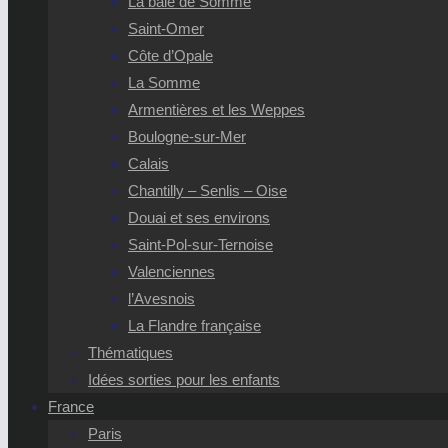
La baie de Somme
Saint-Omer
Côte d’Opale
La Somme
Armentières et les Weppes
Boulogne-sur-Mer
Calais
Chantilly – Senlis – Oise
Douai et ses environs
Saint-Pol-sur-Ternoise
Valenciennes
l’Avesnois
La Flandre française
Thématiques
Idées sorties pour les enfants
France
Paris