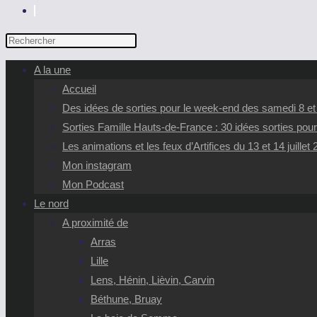
TOGGLE
WEBSITE
Press
SEARCH
Escape
A la une
to
Accueil
close
Des idées de sorties pour le week-end des samedi 8 e
the
Sorties Famille Hauts-de-France : 30 idées sorties pour
search
Les animations et les feux d’Artifices du 13 et 14 juillet
panel.
Mon instagram
Mon Podcast
Le nord
A proximité de
Arras
Lille
Lens, Hénin, Lièvin, Carvin
Béthune, Bruay