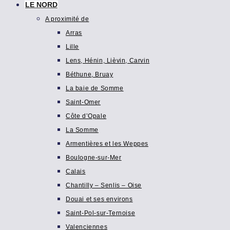
LE NORD
A proximité de
Arras
Lille
Lens, Hénin, Lièvin, Carvin
Béthune, Bruay
La baie de Somme
Saint-Omer
Côte d’Opale
La Somme
Armentières et les Weppes
Boulogne-sur-Mer
Calais
Chantilly – Senlis – Oise
Douai et ses environs
Saint-Pol-sur-Ternoise
Valenciennes