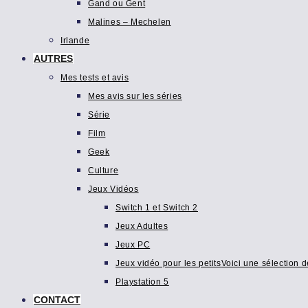
Gand ou Gent
Malines – Mechelen
Irlande
AUTRES
Mes tests et avis
Mes avis sur les séries
Série
Film
Geek
Culture
Jeux Vidéos
Switch 1 et Switch 2
Jeux Adultes
Jeux PC
Jeux vidéo pour les petits
Voici une sélection d
Playstation 5
CONTACT