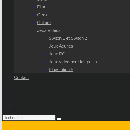
Film
Geek
Culture
Jeux Vidéos
Switch 1 et Switch 2
Jeux Adultes
Jeux PC
Jeux vidéo pour les petits
Playstation 5
Contact
Rechercher
sur