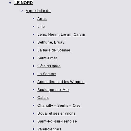
LE NORD
A proximité de
Arras
Lille
Lens, Hénin, Lièvin, Carvin
Béthune, Bruay
La baie de Somme
Saint-Omer
Côte d’Opale
La Somme
Armentières et les Weppes
Boulogne-sur-Mer
Calais
Chantilly – Senlis – Oise
Douai et ses environs
Saint-Pol-sur-Ternoise
Valenciennes