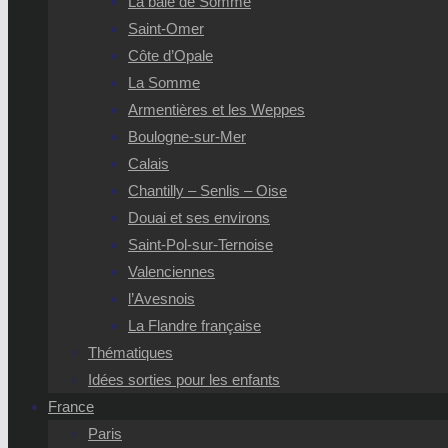
La baie de Somme
Saint-Omer
Côte d’Opale
La Somme
Armentières et les Weppes
Boulogne-sur-Mer
Calais
Chantilly – Senlis – Oise
Douai et ses environs
Saint-Pol-sur-Ternoise
Valenciennes
l’Avesnois
La Flandre française
Thématiques
Idées sorties pour les enfants
France
Paris