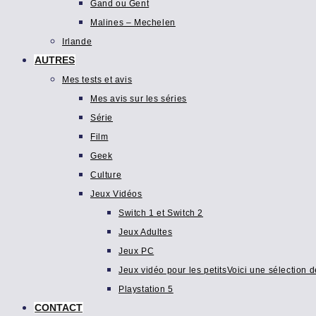
Gand ou Gent
Malines – Mechelen
Irlande
AUTRES
Mes tests et avis
Mes avis sur les séries
Série
Film
Geek
Culture
Jeux Vidéos
Switch 1 et Switch 2
Jeux Adultes
Jeux PC
Jeux vidéo pour les petits
Voici une sélection d
Playstation 5
CONTACT