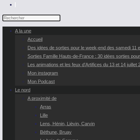
TOGGLE
WEBSITE
Press
SEARCH
Escape
A la une
to
Accueil
close
Des idées de sorties pour le week-end des samedi 11 et
the
Sorties Famille Hauts-de-France : 30 idées sorties pour
search
Les animations et les feux d’Artifices du 13 et 14 juillet
panel.
Mon instagram
Mon Podcast
Le nord
A proximité de
Arras
Lille
Lens, Hénin, Lièvin, Carvin
Béthune, Bruay