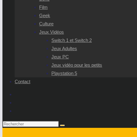
Film
Geek
Culture
Jeux Vidéos
Switch 1 et Switch 2
Jeux Adultes
Jeux PC
Jeux vidéo pour les petits
Playstation 5
Contact
Rechercher
sur