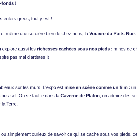
s-fonds
!
s enfers grecs, tout y est !
s et même une sorcière bien de chez nous, la
Vouivre du Puits-Noir
.
n explore aussi les
richesses cachées sous nos pieds
: mines de c
spiré pas mal d'artistes !)
ableaux sur les murs. L'expo est
mise en scène comme un film
: un
 sous-sol. On se faufile dans la
Caverne de Platon
, on admire des s
 la Terre.
ou simplement curieux de savoir ce qui se cache sous vos pieds, cett