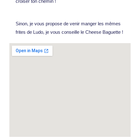
croiser ton chemin !
Sinon, je vous propose de venir manger les mêmes
frites de Ludo, je vous conseille le Cheese Baguette !
La
Tourné
e du
Trio
2025,
mon
avis