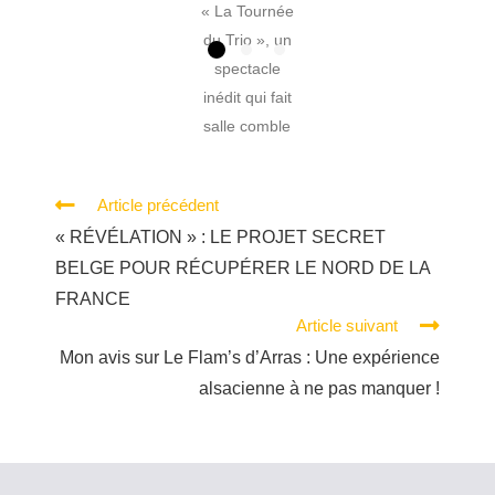
« La Tournée
du Trio », un
spectacle
inédit qui fait
salle comble
partout en
France. Entre
Article précédent
humour noir,
« RÉVÉLATION » : LE PROJET SECRET
absurdité et
BELGE POUR RÉCUPÉRER LE NORD DE LA
improvisation,
FRANCE
ce show est
Article suivant
un
incontournabl
Mon avis sur Le Flam’s d’Arras : Une expérience
e pour les…
alsacienne à ne pas manquer !
A découvrir