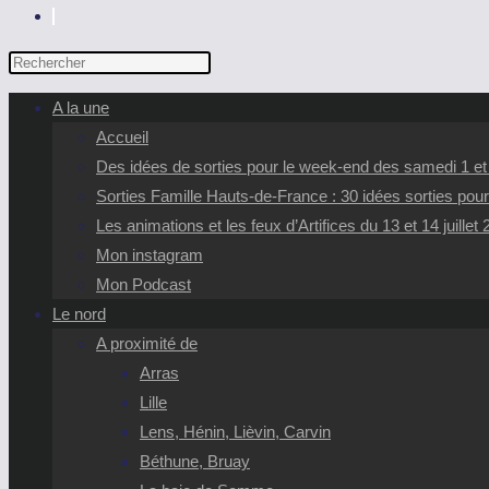
TOGGLE
WEBSITE
Press
SEARCH
Escape
A la une
to
Accueil
close
Des idées de sorties pour le week-end des samedi 1 e
the
Sorties Famille Hauts-de-France : 30 idées sorties pour
search
Les animations et les feux d’Artifices du 13 et 14 juillet
panel.
Mon instagram
Mon Podcast
Le nord
A proximité de
Arras
Lille
Lens, Hénin, Lièvin, Carvin
Béthune, Bruay