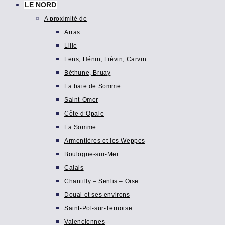
LE NORD
A proximité de
Arras
Lille
Lens, Hénin, Lièvin, Carvin
Béthune, Bruay
La baie de Somme
Saint-Omer
Côte d’Opale
La Somme
Armentières et les Weppes
Boulogne-sur-Mer
Calais
Chantilly – Senlis – Oise
Douai et ses environs
Saint-Pol-sur-Ternoise
Valenciennes