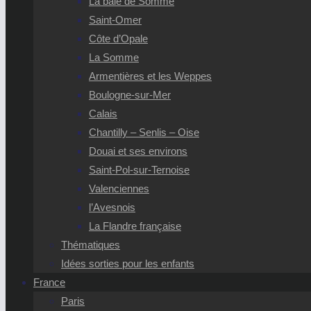
La baie de Somme
Saint-Omer
Côte d’Opale
La Somme
Armentières et les Weppes
Boulogne-sur-Mer
Calais
Chantilly – Senlis – Oise
Douai et ses environs
Saint-Pol-sur-Ternoise
Valenciennes
l’Avesnois
La Flandre française
Thématiques
Idées sorties pour les enfants
France
Paris