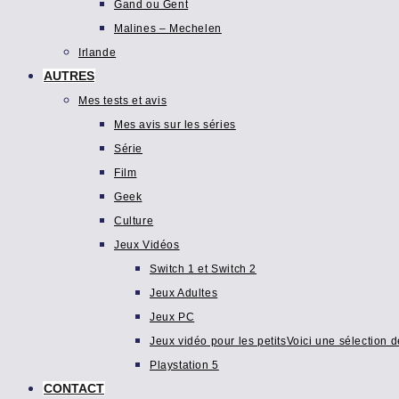
Gand ou Gent
Malines – Mechelen
Irlande
AUTRES
Mes tests et avis
Mes avis sur les séries
Série
Film
Geek
Culture
Jeux Vidéos
Switch 1 et Switch 2
Jeux Adultes
Jeux PC
Jeux vidéo pour les petits
Voici une sélection d
Playstation 5
CONTACT