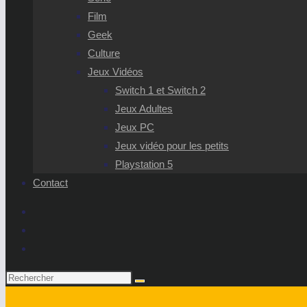
Film
Geek
Culture
Jeux Vidéos
Switch 1 et Switch 2
Jeux Adultes
Jeux PC
Jeux vidéo pour les petits
Playstation 5
Contact
Rechercher
sur