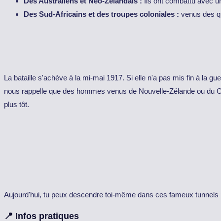
Des Australiens et Néo-Zélandais :
Ils ont combattu avec un
Des Sud-Africains et des troupes coloniales :
venus des qua
La bataille s'achève à la mi-mai 1917. Si elle n'a pas mis fin à la g
nous rappelle que des hommes venus de Nouvelle-Zélande ou du Can
plus tôt.
Aujourd'hui, tu peux descendre toi-même dans ces fameux tunnels p
📍 Infos pratiques