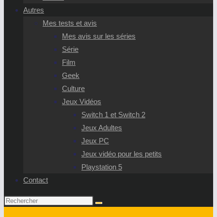
Autres
Mes tests et avis
Mes avis sur les séries
Série
Film
Geek
Culture
Jeux Vidéos
Switch 1 et Switch 2
Jeux Adultes
Jeux PC
Jeux vidéo pour les petits
Playstation 5
Contact
Rechercher
sur