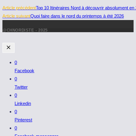
Read
Article précédent
Top 10 Itinéraires Nord à découvrir absolument en
more
Article suivant
Quoi faire dans le nord du printemps à été 2026
articles
@CHNORDISTE - 2025
0
Facebook
0
Twitter
0
Linkedin
0
Pinterest
0