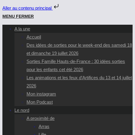
Aller au contenu principal
Skip
MENU
FERMER
to
A la une
content
Accueil
Des idées de sorties pour le week-end des samedi 18
et dimanche 19 juillet 2026
Sorties Famille Hauts-de-France : 30 idées sorties
pour les enfants cet été 2026
Les animations et les feux d’Artifices du 13 et 14 juillet
2026
Mon instagram
Mon Podcast
Le nord
A proximité de
Arras
Lille