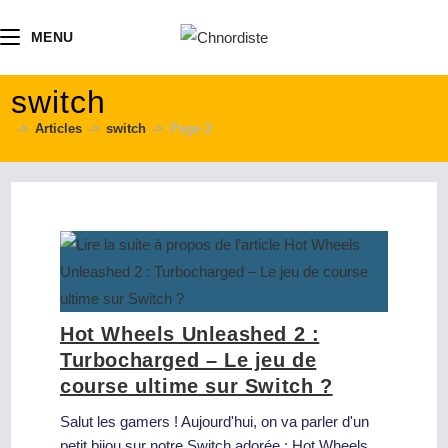
contenu
principal
MENU
switch
->
Articles
->
switch
->
Page 2
Hot Wheels Unleashed 2 :
Turbocharged – Le jeu de
course ultime sur Switch ?
Salut les gamers ! Aujourd'hui, on va parler d'un
petit bijou sur notre Switch adorée : Hot Wheels