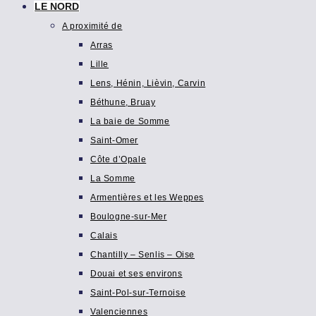
LE NORD
A proximité de
Arras
Lille
Lens, Hénin, Lièvin, Carvin
Béthune, Bruay
La baie de Somme
Saint-Omer
Côte d’Opale
La Somme
Armentières et les Weppes
Boulogne-sur-Mer
Calais
Chantilly – Senlis – Oise
Douai et ses environs
Saint-Pol-sur-Ternoise
Valenciennes