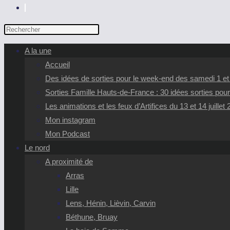
TOGGLE
WEBSITE
Press
SEARCH
Escape
A la une
to
Accueil
close
Des idées de sorties pour le week-end des samedi 1 e
the
Sorties Famille Hauts-de-France : 30 idées sorties pour
search
Les animations et les feux d’Artifices du 13 et 14 juillet
panel.
Mon instagram
Mon Podcast
Le nord
A proximité de
Arras
Lille
Lens, Hénin, Lièvin, Carvin
Béthune, Bruay