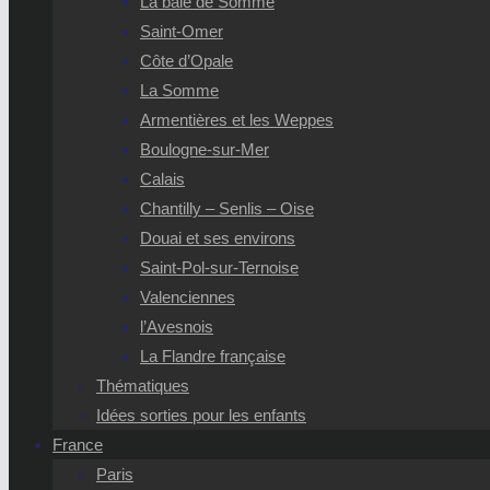
La baie de Somme
Saint-Omer
Côte d’Opale
La Somme
Armentières et les Weppes
Boulogne-sur-Mer
Calais
Chantilly – Senlis – Oise
Douai et ses environs
Saint-Pol-sur-Ternoise
Valenciennes
l’Avesnois
La Flandre française
Thématiques
Idées sorties pour les enfants
France
Paris