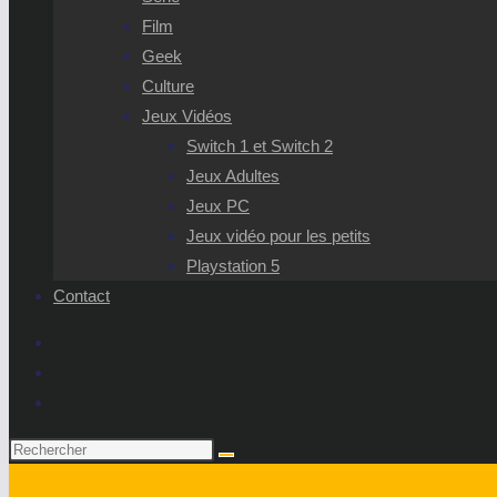
Film
Geek
Culture
Jeux Vidéos
Switch 1 et Switch 2
Jeux Adultes
Jeux PC
Jeux vidéo pour les petits
Playstation 5
Contact
Rechercher
sur