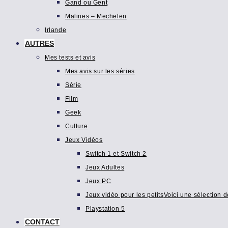
Gand ou Gent
Malines – Mechelen
Irlande
AUTRES
Mes tests et avis
Mes avis sur les séries
Série
Film
Geek
Culture
Jeux Vidéos
Switch 1 et Switch 2
Jeux Adultes
Jeux PC
Jeux vidéo pour les petits
Voici une sélection d
Playstation 5
CONTACT