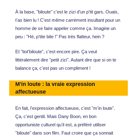
À la base, "biloute" c'est le zizi d'un p'tit gars. Ouais,
t'as bien lu ! C'est même carrément insultant pour un
homme de se faire appeler comme ça. Imagine un
peu : "Hé, p'tite bite !" Pas très flatteur, hein ?
Et "tiot'biloute", c'est encore pire. Ça veut
littéralement dire "petit zizi". Autant dire que si on te
balance ça, c'est pas un compliment !
M'in loute : la vraie expression
affectueuse
En fait, l'expression affectueuse, c'est "m'in loute".
Ça, c'est gentil. Mais Dany Boon, en bon
opportuniste culturel qu'il est, a préféré utiliser
"biloute" dans son film. Faut croire que ça sonnait