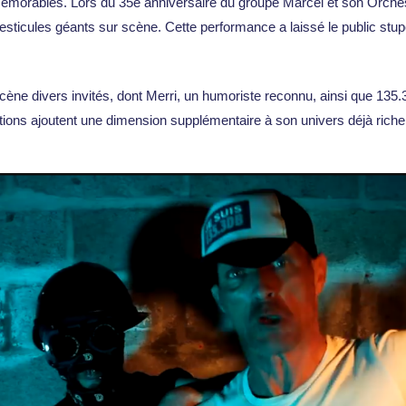
émorables. Lors du 35e anniversaire du groupe Marcel et son Orchestr
s testicules géants sur scène. Cette performance a laissé le public s
cène divers invités, dont Merri, un humoriste reconnu, ainsi que 135.
tions ajoutent une dimension supplémentaire à son univers déjà riche