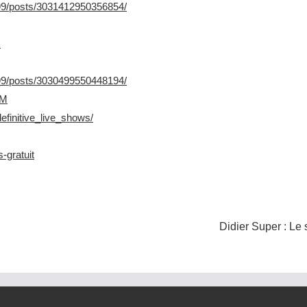
99/posts/3031412950356854/
U
99/posts/3030499550448194/
dM
finitive_live_shows/
-gratuit
Didier Super : Le 