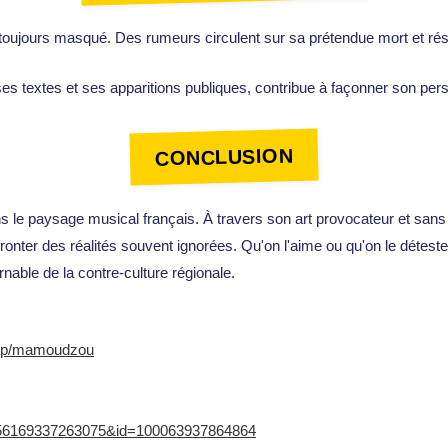
 toujours masqué. Des rumeurs circulent sur sa prétendue mort et rés
es textes et ses apparitions publiques, contribue à façonner son pers
CONCLUSION
s le paysage musical français. À travers son art provocateur et sans 
ronter des réalités souvent ignorées. Qu'on l'aime ou qu'on le déteste
rnable de la contre-culture régionale.
/rap/mamoudzou
d=556169337263075&id=100063937864864