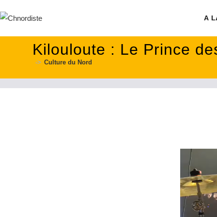
contenu
principal
A L
Kilouloute : Le Prince d
->
Culture du Nord