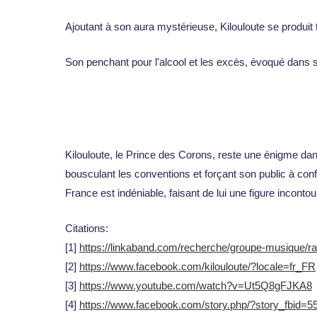
Ajoutant à son aura mystérieuse, Kilouloute se produit
Son penchant pour l'alcool et les excès, évoqué dans s
Kilouloute, le Prince des Corons, reste une énigme dan
bousculant les conventions et forçant son public à conf
France est indéniable, faisant de lui une figure incontou
Citations:
[1]
https://linkaband.com/recherche/groupe-musique
[2]
https://www.facebook.com/kilouloute/?locale=fr_FR
[3]
https://www.youtube.com/watch?v=Ut5Q8gFJKA8
[4]
https://www.facebook.com/story.php/?story_fbi