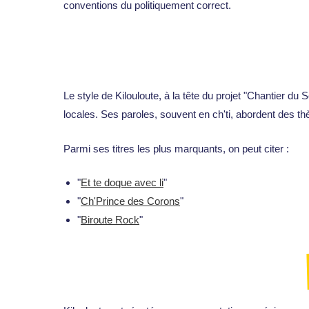
conventions du politiquement correct.
Le style de Kilouloute, à la tête du projet "Chantier d
locales. Ses paroles, souvent en ch'ti, abordent des thè
Parmi ses titres les plus marquants, on peut citer :
"
Et te doque avec li
"
"
Ch'Prince des Corons
"
"
Biroute Rock
"