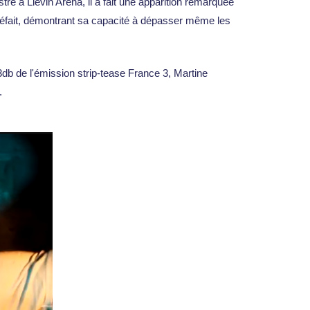
e à Liévin Aréna, il a fait une apparition remarquée
tupéfait, démontrant sa capacité à dépasser même les
3db de l'émission strip-tease France 3, Martine
.