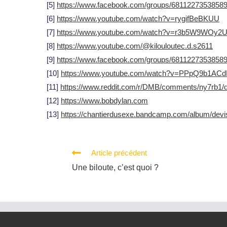
[5]
https://www.facebook.com/groups/6811227353858
[6]
https://www.youtube.com/watch?v=rygifBeBKUU
[7]
https://www.youtube.com/watch?v=r3b5W9WOy2
[8]
https://www.youtube.com/@kilouloutec.d.s2611
[9]
https://www.facebook.com/groups/6811227353858
[10]
https://www.youtube.com/watch?v=PPpQ9b1AC
[11]
https://www.reddit.com/r/DMB/comments/ny7rb1/de
[12]
https://www.bobdylan.com
[13]
https://chantierdusexe.bandcamp.com/album/devis
Article précédent
Une biloute, c’est quoi ?