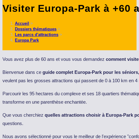
Visiter Europa-Park à +60 
ce
site
Accueil
->
Dossiers thématiques
->
Les parcs d'attractions
->
Europa Park
Vous avez plus de 60 ans et vous vous demandez
comment visite
Bienvenue dans ce
guide complet Europa-Park pour les séniors
veulent pas les grosses attractions qui passent de 0 à 100 km en 
Parcourir les 95 hectares du complexe et ses 18 quartiers thématiq
transforme en une parenthèse enchantée.
Que vous cherchiez
quelles attractions choisir à Europa-Park p
questions.
Nous avons sélectionné pour vous le meilleur de l'expérience "confor