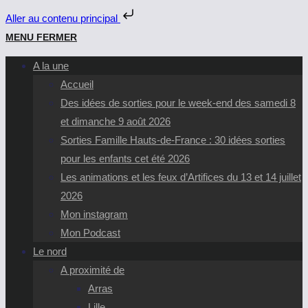
Aller au contenu principal
Skip
MENU
FERMER
to
A la une
content
Accueil
Des idées de sorties pour le week-end des samedi 8
et dimanche 9 août 2026
Sorties Famille Hauts-de-France : 30 idées sorties
pour les enfants cet été 2026
Les animations et les feux d’Artifices du 13 et 14 juillet
2026
Mon instagram
Mon Podcast
Le nord
A proximité de
Arras
Lille