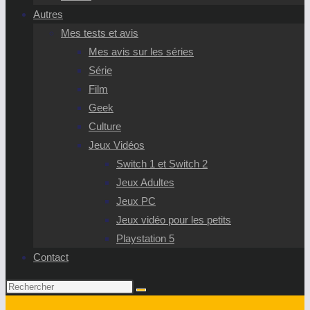
Autres
Mes tests et avis
Mes avis sur les séries
Série
Film
Geek
Culture
Jeux Vidéos
Switch 1 et Switch 2
Jeux Adultes
Jeux PC
Jeux vidéo pour les petits
Playstation 5
Contact
Rechercher
sur