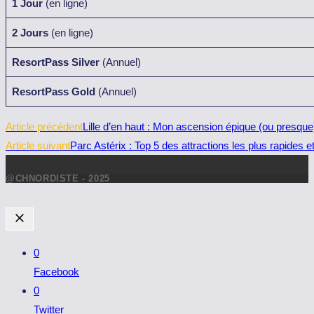
1 Jour
(en ligne)
2 Jours
(en ligne)
ResortPass Silver
(Annuel)
ResortPass Gold
(Annuel)
Read
Article précédent
Lille d’en haut : Mon ascension épique (ou presque)
more
Article suivant
Parc Astérix : Top 5 des attractions les plus rapides
articles
@CHNORDISTE - 2025
0
Facebook
0
Twitter