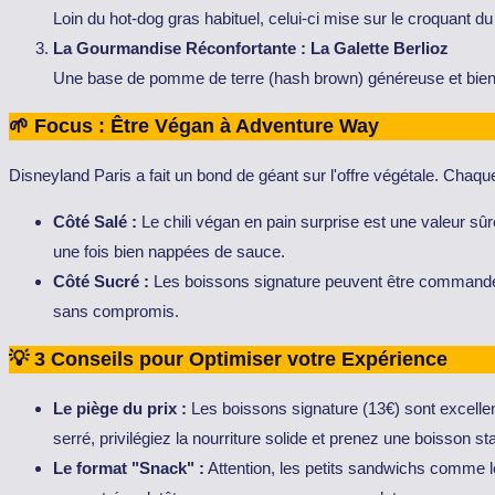
Loin du hot-dog gras habituel, celui-ci mise sur le croquant d
La Gourmandise Réconfortante : La Galette Berlioz
Une base de pomme de terre (hash brown) généreuse et bien ga
🌱 Focus : Être Végan à Adventure Way
Disneyland Paris a fait un bond de géant sur l'offre végétale. Chaq
Côté Salé :
Le chili végan en pain surprise est une valeur sûr
une fois bien nappées de sauce.
Côté Sucré :
Les boissons signature peuvent être commandées 
sans compromis.
💡 3 Conseils pour Optimiser votre Expérience
Le piège du prix :
Les boissons signature (13€) sont excelle
serré, privilégiez la nourriture solide et prenez une boisson st
Le format "Snack" :
Attention, les petits sandwichs comme le