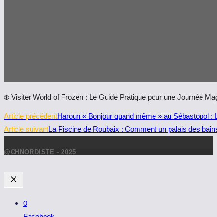
❄️ Visiter World of Frozen : Le Guide Pratique pour une Journée Ma
Read
Article précédent
Haroun « Bonjour quand même » au Sébastopol : L
more
Article suivant
La Piscine de Roubaix : Comment un palais des bai
articles
@CHNORDISTE - 2025
0
Facebook