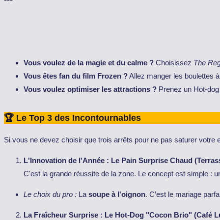
Vous voulez de la magie et du calme ?
Choisissez
The Reg
Vous êtes fan du film Frozen ?
Allez manger les boulettes à
Vous voulez optimiser les attractions ?
Prenez un Hot-dog
🏆 Le Top 3 des Incontournables
Si vous ne devez choisir que trois arrêts pour ne pas saturer votre es
L'Innovation de l'Année : Le Pain Surprise Chaud (Terra
C'est la grande réussite de la zone. Le concept est simple : u
Le choix du pro :
La
soupe à l'oignon
. C’est le mariage parfa
La Fraîcheur Surprise : Le Hot-Dog "Cocon Brio" (Café L