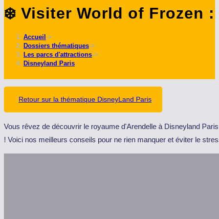
❄️ Visiter World of Frozen
ce
site
Accueil
->
Dossiers thématiques
->
Les parcs d'attractions
->
Disneyland Paris
Retour sur la thématique DisneyLand Paris
Vous rêvez de découvrir le royaume d'Arendelle à Disneyland Paris ? 
! Voici nos meilleurs conseils pour ne rien manquer et éviter le stres