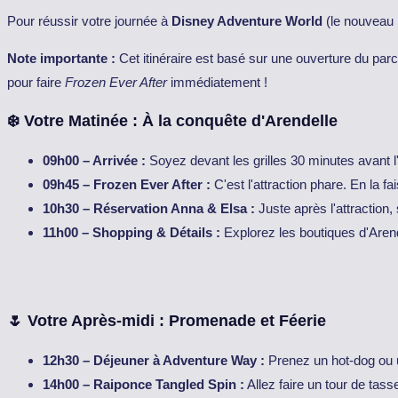
Pour réussir votre journée à
Disney Adventure World
(le nouveau n
Note importante :
Cet itinéraire est basé sur une ouverture du par
pour faire
Frozen Ever After
immédiatement !
❄️ Votre Matinée : À la conquête d'Arendelle
09h00 – Arrivée :
Soyez devant les grilles 30 minutes avant 
09h45 – Frozen Ever After :
C'est l'attraction phare. En la f
10h30 – Réservation Anna & Elsa :
Juste après l'attraction
11h00 – Shopping & Détails :
Explorez les boutiques d'Aren
🌷 Votre Après-midi : Promenade et Féerie
12h30 – Déjeuner à Adventure Way :
Prenez un hot-dog ou 
14h00 – Raiponce Tangled Spin :
Allez faire un tour de tas