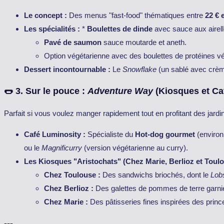
Le concept :
Des menus "fast-food" thématiques entre
22 € 
Les spécialités :
*
Boulettes de dinde
avec sauce aux airell
Pavé de saumon
sauce moutarde et aneth.
Option végétarienne avec des boulettes de protéines vé
Dessert incontournable :
Le
Snowflake
(un sablé avec crème
🌭 3. Sur le pouce :
Adventure Way
(Kiosques et Ca
Parfait si vous voulez manger rapidement tout en profitant des jardi
Café Luminosity :
Spécialiste du
Hot-dog gourmet
(environ
ou le
Magnificurry
(version végétarienne au curry).
Les Kiosques "Aristochats" (Chez Marie, Berlioz et Toulo
Chez Toulouse :
Des sandwichs briochés, dont le
Lob
Chez Berlioz :
Des galettes de pommes de terre garnie
Chez Marie :
Des pâtisseries fines inspirées des prin
---