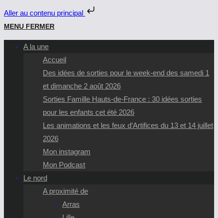
Aller au contenu principal
Skip
MENU
FERMER
to
A la une
content
Accueil
Des idées de sorties pour le week-end des samedi 1
et dimanche 2 août 2026
Sorties Famille Hauts-de-France : 30 idées sorties
pour les enfants cet été 2026
Les animations et les feux d’Artifices du 13 et 14 juillet
2026
Mon instagram
Mon Podcast
Le nord
A proximité de
Arras
Lille