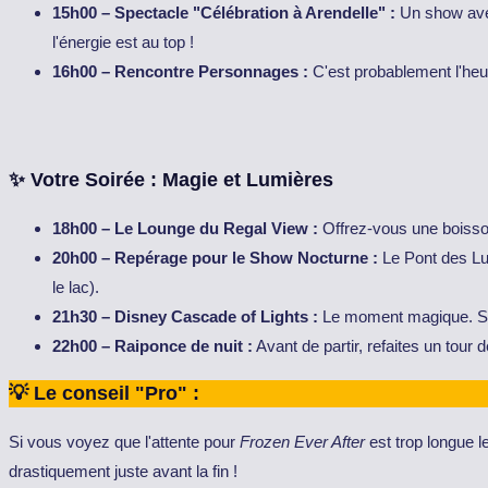
15h00 – Spectacle "Célébration à Arendelle" :
Un show avec 
l'énergie est au top !
16h00 – Rencontre Personnages :
C'est probablement l'heu
✨ Votre Soirée : Magie et Lumières
18h00 – Le Lounge du Regal View :
Offrez-vous une boisson
20h00 – Repérage pour le Show Nocturne :
Le Pont des Lum
le lac).
21h30 – Disney Cascade of Lights :
Le moment magique. Sort
22h00 – Raiponce de nuit :
Avant de partir, refaites un tour 
💡 Le conseil "Pro" :
Si vous voyez que l'attente pour
Frozen Ever After
est trop longue 
drastiquement juste avant la fin !