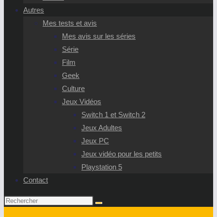
Autres
Mes tests et avis
Mes avis sur les séries
Série
Film
Geek
Culture
Jeux Vidéos
Switch 1 et Switch 2
Jeux Adultes
Jeux PC
Jeux vidéo pour les petits
Playstation 5
Contact
Rechercher
sur