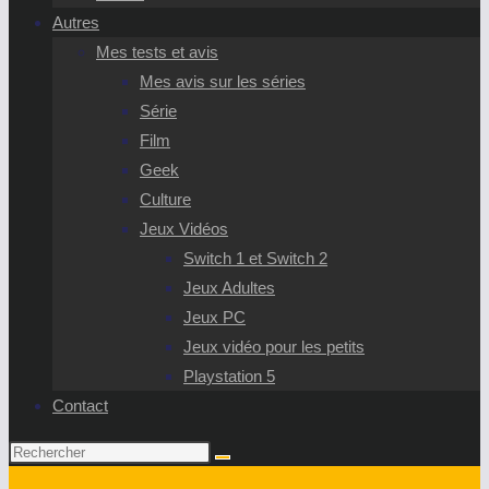
Autres
Mes tests et avis
Mes avis sur les séries
Série
Film
Geek
Culture
Jeux Vidéos
Switch 1 et Switch 2
Jeux Adultes
Jeux PC
Jeux vidéo pour les petits
Playstation 5
Contact
Rechercher
sur