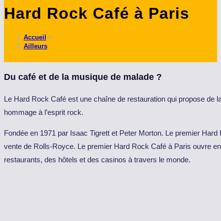
Hard Rock Café à Paris
ce
site
Accueil
->
Ailleurs
Du café et de la musique de malade ?
Le H
ard
R
ock
Café est une chaîne de restauration qui propose de l
hommage à l’esprit
rock
.
Fondée en 1971 par Isaac Tigrett et Peter Morton. Le premier Har
vente de Rolls-Royce. Le premier Hard Rock Café à Paris ouvre en 
restaurants, des hôtels et des casinos à travers le monde.