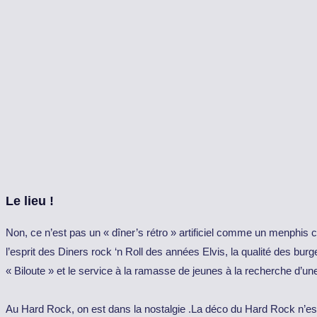
Le lieu !
Non, ce n’est pas un « dîner’s rétro » artificiel comme un menphis c
l’esprit des Diners
rock
‘n Roll des années Elvis, la qualité des burge
« Biloute » et le service à la ramasse de jeunes à la recherche d’u
Au
Hard
Rock
, on est dans la nostalgie .La déco du
Hard
Rock
n’es