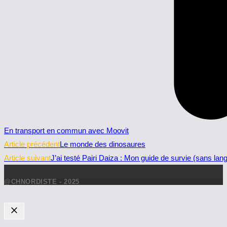
En transport en commun avec Moovit
Read
Article précédent
Le monde des dinosaures
more
Article suivant
J’ai testé Pairi Daiza : Mon guide de survie (sans la
articles
@CHNORDISTE - 2025