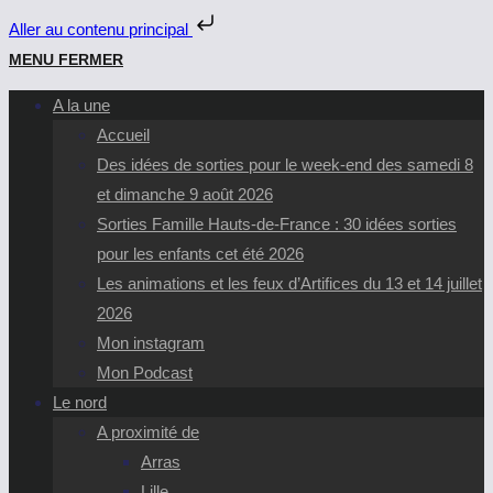
Aller au contenu principal
Skip
MENU
FERMER
to
A la une
content
Accueil
Des idées de sorties pour le week-end des samedi 8
et dimanche 9 août 2026
Sorties Famille Hauts-de-France : 30 idées sorties
pour les enfants cet été 2026
Les animations et les feux d’Artifices du 13 et 14 juillet
2026
Mon instagram
Mon Podcast
Le nord
A proximité de
Arras
Lille