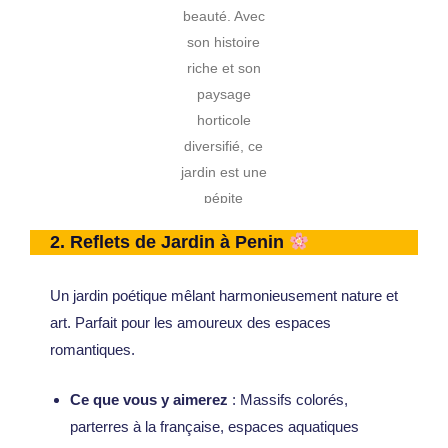
beauté. Avec
son histoire
riche et son
paysage
horticole
diversifié, ce
jardin est une
pépite
méconnue qui
2.
Reflets de Jardin à Penin
attend d’être
découverte. Il
Un jardin poétique mêlant harmonieusement nature et
offre…
art. Parfait pour les amoureux des espaces
romantiques.
Ce que vous y aimerez
: Massifs colorés,
parterres à la française, espaces aquatiques