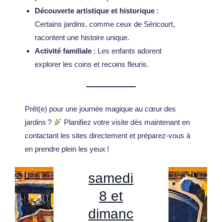
Découverte artistique et historique
:
Elz
Quoi
Certains jardins, comme ceux de Séricourt,
Emme
Des
faire le
racontent une histoire unique.
ndinge
idées
Activité familiale
: Les enfants adorent
15
explorer les coins et recoins fleuris.
n :
de
Avis
août
L’Alter
sorties
Europa
2026
native
pour le
Park
dans le
Prêt(e) pour une journée magique au cœur des
La
Fun et
week-
jardins ?
Planifiez votre visite dès maintenant en
2026 :
Nord-
carte
contactant les sites directement et préparez-vous à
Ultra
end
Quarti
Pas-
junior
en prendre plein les yeux !
Écono
des
er
de-
club,
mique
samedi
Monac
Calais
c’est
à
8 et
o,
: des
quoi ?
Rulanti
dimanc
Silver
feux