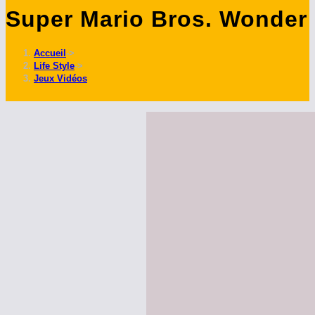
Super Mario Bros. Wonder :
ce
site
Accueil
->
Life Style
->
Jeux Vidéos