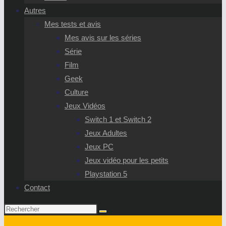
Autres
Mes tests et avis
Mes avis sur les séries
Série
Film
Geek
Culture
Jeux Vidéos
Switch 1 et Switch 2
Jeux Adultes
Jeux PC
Jeux vidéo pour les petits
Playstation 5
Contact
Rechercher
sur