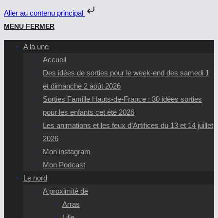
Aller au contenu principal
Skip
MENU
FERMER
to
A la une
content
Accueil
Des idées de sorties pour le week-end des samedi 1
et dimanche 2 août 2026
Sorties Famille Hauts-de-France : 30 idées sorties
pour les enfants cet été 2026
Les animations et les feux d’Artifices du 13 et 14 juillet
2026
Mon instagram
Mon Podcast
Le nord
A proximité de
Arras
Lille