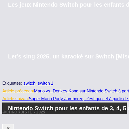
Les jeux Nintendo Switch pour les enfants d
Let’s sing 2025, un karaoké sur Switch [Mise
Étiquettes
:
switch
,
switch 1
Read
Article précédent
Mario vs. Donkey Kong sur Nintendo Switch à part
more
Article suivant
Super Mario Party Jamboree, c’est quoi et à partir de
articles
Nintendo Switch pour les enfants de 3, 4, 5
@CHNORDISTE - 2025