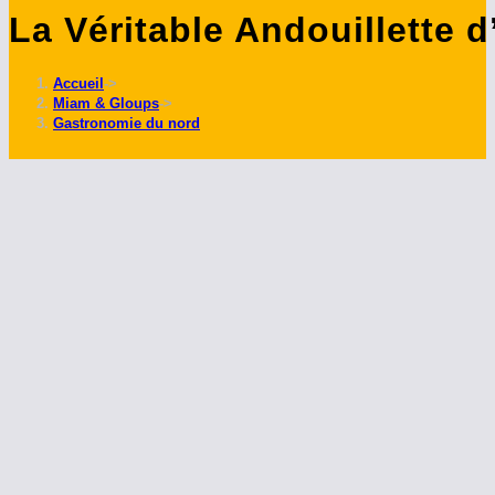
La Véritable Andouillette 
ce
site
Accueil
->
Miam & Gloups
->
Gastronomie du nord