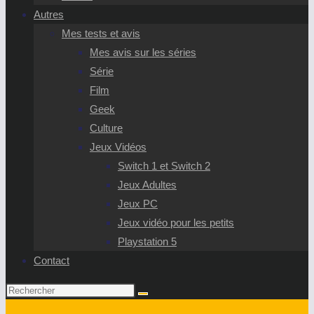
Autres
Mes tests et avis
Mes avis sur les séries
Série
Film
Geek
Culture
Jeux Vidéos
Switch 1 et Switch 2
Jeux Adultes
Jeux PC
Jeux vidéo pour les petits
Playstation 5
Contact
Rechercher
sur