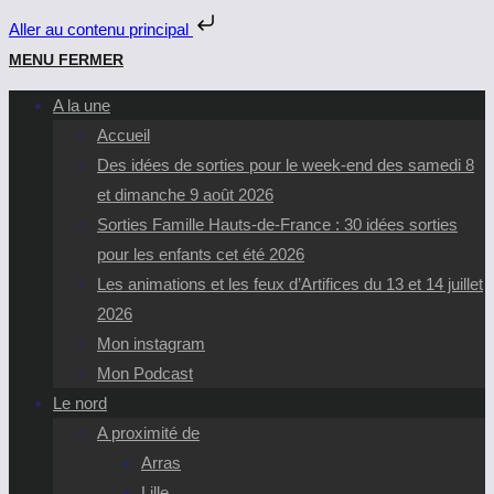
Aller au contenu principal
Skip
MENU
FERMER
to
A la une
content
Accueil
Des idées de sorties pour le week-end des samedi 8
et dimanche 9 août 2026
Sorties Famille Hauts-de-France : 30 idées sorties
pour les enfants cet été 2026
Les animations et les feux d’Artifices du 13 et 14 juillet
2026
Mon instagram
Mon Podcast
Le nord
A proximité de
Arras
Lille