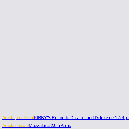
Read
Article précédent
KIRBY’S Return to Dream Land Deluxe de 1 à 4 jo
more
Article suivant
Mezzaluna 2.0 à Arras