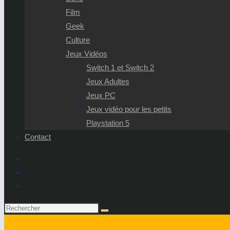
Film
Geek
Culture
Jeux Vidéos
Switch 1 et Switch 2
Jeux Adultes
Jeux PC
Jeux vidéo pour les petits
Playstation 5
Contact
Rechercher
sur