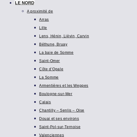
LE NORD
A proximité de
Arras
Lille
Lens, Hénin, Lièvin, Carvin
Béthune, Bruay
La baie de Somme
Saint-Omer
Côte d’Opale
La Somme
Armentières et les Weppes
Boulogne-sur-Mer
Calais
Chantilly – Senlis – Oise
Douai et ses environs
Saint-Pol-sur-Ternoise
Valenciennes