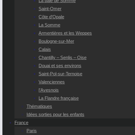
La baie de Somme
Saint-Omer
Côte d’Opale
La Somme
Armentières et les Weppes
Boulogne-sur-Mer
Calais
Chantilly – Senlis – Oise
Douai et ses environs
Saint-Pol-sur-Ternoise
Valenciennes
l’Avesnois
La Flandre française
Thématiques
Idées sorties pour les enfants
France
Paris