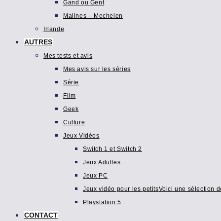
Gand ou Gent
Malines – Mechelen
Irlande
AUTRES
Mes tests et avis
Mes avis sur les séries
Série
Film
Geek
Culture
Jeux Vidéos
Switch 1 et Switch 2
Jeux Adultes
Jeux PC
Jeux vidéo pour les petits
Voici une sélection d
Playstation 5
CONTACT