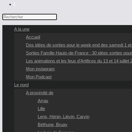
TOGGLE
WEBSITE
Press
SEARCH
Escape
A la une
to
Accueil
close
Des idées de sorties pour le week-end des samedi 1 e
the
Sorties Famille Hauts-de-France : 30 idées sorties pour
search
Les animations et les feux d’Artifices du 13 et 14 juillet
panel.
Mon instagram
Mon Podcast
Le nord
A proximité de
Arras
Lille
Lens, Hénin, Lièvin, Carvin
Béthune, Bruay