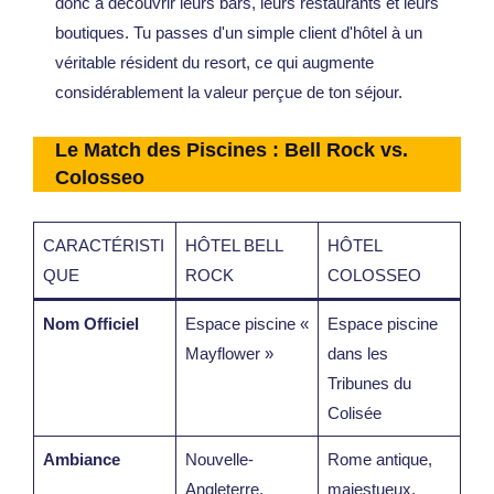
donc à découvrir leurs bars, leurs restaurants et leurs
boutiques. Tu passes d'un simple client d'hôtel à un
véritable résident du resort, ce qui augmente
considérablement la valeur perçue de ton séjour.
Le Match des Piscines : Bell Rock vs.
Colosseo
CARACTÉRISTI
HÔTEL BELL
HÔTEL
QUE
ROCK
COLOSSEO
Nom Officiel
Espace piscine «
Espace piscine
Mayflower »
dans les
Tribunes du
Colisée
Ambiance
Nouvelle-
Rome antique,
Angleterre,
majestueux,