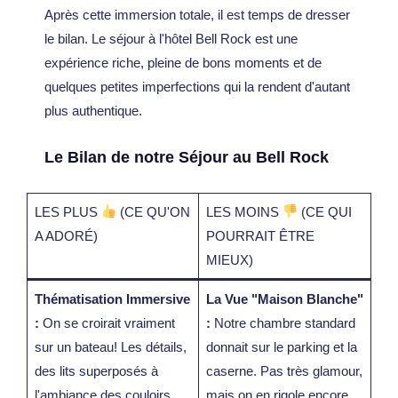
Après cette immersion totale, il est temps de dresser
le bilan. Le séjour à l'hôtel Bell Rock est une
expérience riche, pleine de bons moments et de
quelques petites imperfections qui la rendent d'autant
plus authentique.
Le Bilan de notre Séjour au Bell Rock
LES PLUS
(CE QU'ON
LES MOINS
(CE QUI
A ADORÉ)
POURRAIT ÊTRE
MIEUX)
Thématisation Immersive
La Vue "Maison Blanche"
:
On se croirait vraiment
:
Notre chambre standard
sur un bateau! Les détails,
donnait sur le parking et la
des lits superposés à
caserne. Pas très glamour,
l'ambiance des couloirs,
mais on en rigole encore.