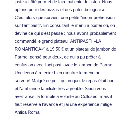
Goda
nche
juste à côté permet de faire patienter le fiston. Nous
des
Rulan
Rulan
ult
9
optons pour des pizzas et des pâtes bolognaise.
feux
tica
tica
Chnordiste
août
d’artif
C'est alors que survient une petite "incompréhension
6 Août
pour
pour
2026
2026
ice et
sur l'antipasti". En consultant le menu a posteriori, on
Toute
Toute
Chnordiste
des
devine ce qui s'est passé : nous avons probablement
5 Août
la
la
2026
évène
commandé le grand plateau "ANTIPASTI »LA
Famill
Famill
ment
ROMANTICA«" à 19,50 € et un plateau de jambon de
e !
e !
s
hnordiste
Chnordiste
Parme, pensé pour deux, ce qui a pu prêter à
Chnordiste
2 Août
2 Août
5 Août
confusion avec l'antipasti avec le jambon de Parme.
2026
2026
2026
Une leçon à retenir : bien montrer le menu au
serveur! Malgré ce petit quiproquo, le repas était bon
et l'ambiance familiale très agréable. Sinon vous
avez aussi la formule à volonté au Colloseo, mais il
faut réservé à l'avance et j'ai une expérience mitigé
Antica Roma.