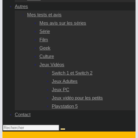
Autres
Mes tests et avis
Mes avis sur les séries
Série
Film
Geek
Culture
Jeux Vidéos
Switch 1 et Switch 2
Jeux Adultes
Jeux PC
Jeux vidéo pour les petits
Playstation 5
Contact
Rechercher
sur