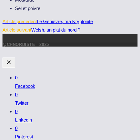
Sel et poivre
Read
Article précédent
Le Genièvre, ma Kryptonite
more
Article suivant
Welsh, un plat du nord ?
articles
@CHNORDISTE - 2025
0
Facebook
0
Twitter
0
Linkedin
0
Pinterest