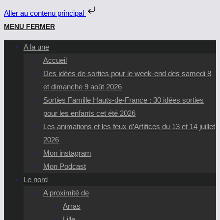
Aller au contenu principal
Skip
MENU
FERMER
to
A la une
content
Accueil
Des idées de sorties pour le week-end des samedi 8
et dimanche 9 août 2026
Sorties Famille Hauts-de-France : 30 idées sorties
pour les enfants cet été 2026
Les animations et les feux d’Artifices du 13 et 14 juillet
2026
Mon instagram
Mon Podcast
Le nord
A proximité de
Arras
Lille