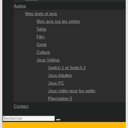
Autres
Mes tests et avis
Mes avis sur les séries
Série
Film
Geek
Culture
Jeux Vidéos
Switch 1 et Switch 2
Jeux Adultes
Jeux PC
Jeux vidéo pour les petits
Playstation 5
Contact
Rechercher
sur