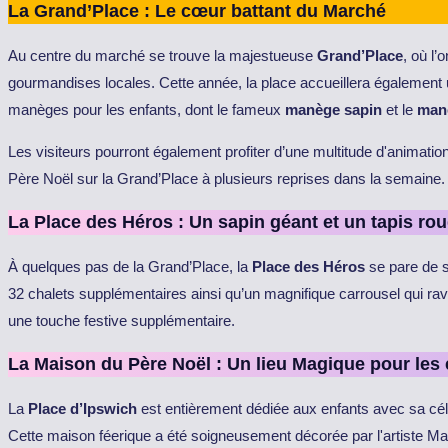
La Grand’Place : Le cœur battant du Marché
Au centre du marché se trouve la majestueuse
Grand’Place
, où l
gourmandises locales. Cette année, la place accueillera également
manèges pour les enfants, dont le fameux
manège sapin
et le
man
Les visiteurs pourront également profiter d’une multitude d'animatio
Père Noël sur la Grand’Place à plusieurs reprises dans la semaine.
La Place des Héros : Un sapin géant et un tapis ro
À quelques pas de la Grand’Place, la
Place des Héros
se pare de s
32 chalets supplémentaires ainsi qu’un magnifique carrousel qui ravir
une touche festive supplémentaire.
La Maison du Père Noël : Un lieu Magique pour les 
La
Place d’Ipswich
est entièrement dédiée aux enfants avec sa cé
Cette maison féerique a été soigneusement décorée par l'artiste M