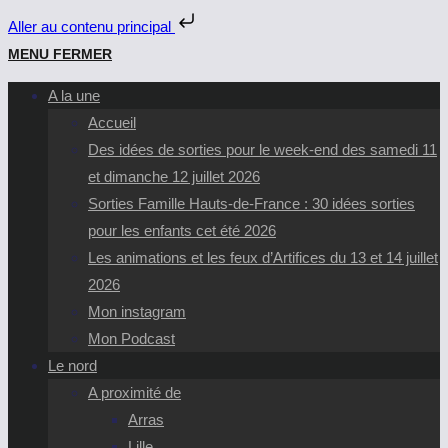
Aller au contenu principal
Skip
MENU
FERMER
to
A la une
content
Accueil
Des idées de sorties pour le week-end des samedi 11
et dimanche 12 juillet 2026
Sorties Famille Hauts-de-France : 30 idées sorties
pour les enfants cet été 2026
Les animations et les feux d’Artifices du 13 et 14 juillet
2026
Mon instagram
Mon Podcast
Le nord
A proximité de
Arras
Lille