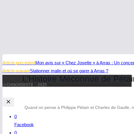
Read
Article précédent
Mon avis sur « Chez Josette » à Arras : Un concept 
more
Article suivant
Stationner malin et où se garer à Arras ?
L’Histoire Méconnue de Pétai
articles
@CHNORDISTE - 2025
Quand on pense à Philippe Pétain et Charles de Gaulle, n
0
Facebook
0